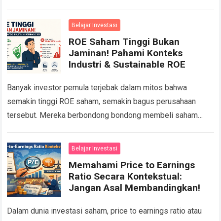
pernah ditangkap, tetapi karena selalu…
Read more
Belajar Investasi
ROE Saham Tinggi Bukan
Jaminan! Pahami Konteks
Industri & Sustainable ROE
Banyak investor pemula terjebak dalam mitos bahwa
semakin tinggi ROE saham, semakin bagus perusahaan
tersebut. Mereka berbondong bondong membeli saham
dengan Return on Equity (ROE) di atas 20 persen tanpa…
Read more
Belajar Investasi
Memahami Price to Earnings
Ratio Secara Kontekstual:
Jangan Asal Membandingkan!
Dalam dunia investasi saham, price to earnings ratio atau