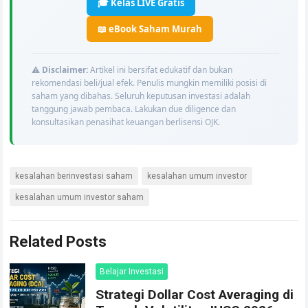
🎓 Kelas LIVE Gratis
📖 eBook Saham Murah
⚠️
Disclaimer:
Artikel ini bersifat edukatif dan bukan
rekomendasi beli/jual efek. Penulis mungkin memiliki posisi di
saham yang dibahas. Seluruh keputusan investasi adalah
tanggung jawab pembaca. Lakukan due diligence dan
konsultasikan penasihat keuangan berlisensi OJK.
kesalahan berinvestasi saham
kesalahan umum investor
kesalahan umum investor saham
Related Posts
Belajar Investasi
Strategi Dollar Cost Averaging di