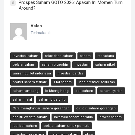
Prospek Saham GOTO 2026: Apakah Ini Momen Turn
5
Around?
Valen
Terimakasih
investasi saham
reksadana saham
saham
reksadana
belajar saham
saham bluechip
investasi
saham nikel
warren buffet indonesia
investasi cerdas
broker saham terbaik
1 lot saham
indo premier sekuritas
saham tambang
lo kheng hong
beli saham
saham syariah
saham halal
saham blue chip
Cara menghindari saham gorengan
ciri ciri saham gorengan
apa itu ex date saham
investasi saham pemula
broker saham
jual beli saham
belajar saham untuk pemula
investasi reksadana
cara main saham
pbsa