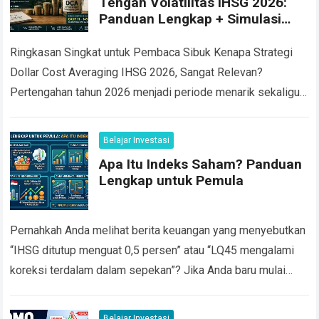
Tengah Volatilitas IHSG 2026:
Panduan Lengkap + Simulasi
Return
Ringkasan Singkat untuk Pembaca Sibuk Kenapa Strategi
Dollar Cost Averaging IHSG 2026, Sangat Relevan?
Pertengahan tahun 2026 menjadi periode menarik sekaligus
menantang bagi investor saham Indonesia. Pada 8 Juni
2026,…
Read more
Belajar Investasi
Apa Itu Indeks Saham? Panduan
Lengkap untuk Pemula
Pernahkah Anda melihat berita keuangan yang menyebutkan
“IHSG ditutup menguat 0,5 persen” atau “LQ45 mengalami
koreksi terdalam dalam sepekan”? Jika Anda baru mulai
belajar investasi saham, istilah istilah seperti ini…
Read more
Belajar Investasi