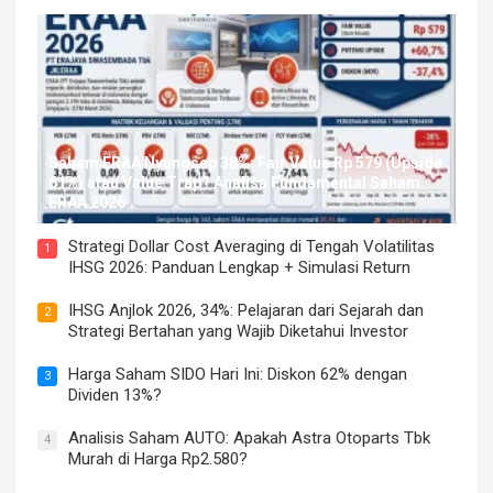
Saham ERAA Nyungsep 38%: Fair Value Rp 579 (Upside
61%) atau Value Trap? Analisa Fundamental Saham
ERAA 2026
Strategi Dollar Cost Averaging di Tengah Volatilitas
1
IHSG 2026: Panduan Lengkap + Simulasi Return
IHSG Anjlok 2026, 34%: Pelajaran dari Sejarah dan
2
Strategi Bertahan yang Wajib Diketahui Investor
Harga Saham SIDO Hari Ini: Diskon 62% dengan
3
Dividen 13%?
Analisis Saham AUTO: Apakah Astra Otoparts Tbk
4
Murah di Harga Rp2.580?