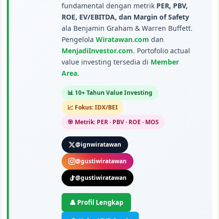
fundamental dengan metrik
PER, PBV,
ROE, EV/EBITDA, dan Margin of Safety
ala Benjamin Graham & Warren Buffett.
Pengelola
Wiratawan.com
dan
MenjadiInvestor.com
. Portofolio actual
value investing tersedia di
Member
Area
.
📊 10+ Tahun Value Investing
📈 Fokus: IDX/BEI
🎯 Metrik: PER · PBV · ROE · MOS
@ignwiratawan
@gustiwiratawan
@gustiwiratawan
👤 Profil Lengkap