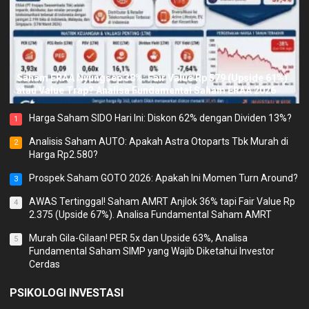
Saham ERAA Nyungsep 38%: Fair Value Rp 579 (Upside 61%)
atau Value Trap? Analisa Fundamental Saham ERAA 2026
Harga Saham SIDO Hari Ini: Diskon 62% dengan Dividen 13%?
1
Analisis Saham AUTO: Apakah Astra Otoparts Tbk Murah di
2
Harga Rp2.580?
Prospek Saham GOTO 2026: Apakah Ini Momen Turn Around?
3
AWAS Tertinggal! Saham AMRT Anjlok 36% tapi Fair Value Rp
4
2.375 (Upside 67%). Analisa Fundamental Saham AMRT
Murah Gila-Gilaan! PER 5x dan Upside 63%, Analisa
5
Fundamental Saham SIMP yang Wajib Diketahui Investor
Cerdas
PSIKOLOGI INVESTASI