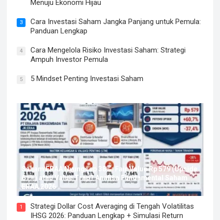
Menuju Ekonomi Hijau
Cara Investasi Saham Jangka Panjang untuk Pemula:
3
Panduan Lengkap
Cara Mengelola Risiko Investasi Saham: Strategi
4
Ampuh Investor Pemula
5 Mindset Penting Investasi Saham
5
Saham ERAA Nyungsep 38%: Fair Value Rp 579 (Upside
61%) atau Value Trap? Analisa Fundamental Saham
ERAA 2026
Strategi Dollar Cost Averaging di Tengah Volatilitas
1
IHSG 2026: Panduan Lengkap + Simulasi Return