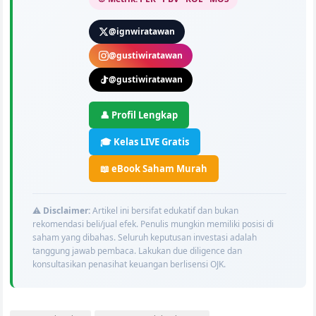
@ignwiratawan
@gustiwiratawan
@gustiwiratawan
👤 Profil Lengkap
🎓 Kelas LIVE Gratis
📖 eBook Saham Murah
⚠️
Disclaimer:
Artikel ini bersifat edukatif dan bukan
rekomendasi beli/jual efek. Penulis mungkin memiliki posisi di
saham yang dibahas. Seluruh keputusan investasi adalah
tanggung jawab pembaca. Lakukan due diligence dan
konsultasikan penasihat keuangan berlisensi OJK.