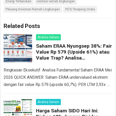
Energi Terbarukan
ivestasi ramah lingkungan
Peluang Investasi Ramah Lingkungan
PLTS Terapung Cirata
Related Posts
Analisa Saham
Saham ERAA Nyungsep 38%: Fair
Value Rp 579 (Upside 61%) atau
Value Trap? Analisa
Fundamental Saham ERAA 2026
Ringkasan Eksekutif: Analisa Fundamental Saham ERAA Mei
2026 QUICK ANSWER: Saham ERAA undervalued ekstrem
dengan fair value Rp 579 (upside 60,7%). PER LTM 3,93x ·
PBV 0,60x · PEG 0,09…
Read more
Analisa Saham
Harga Saham SIDO Hari Ini: