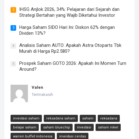
IHSG Anjlok 2026, 34%: Pelajaran dari Sejarah dan
2
Strategi Bertahan yang Wajib Diketahui Investor
Harga Saham SIDO Hari Ini: Diskon 62% dengan
3
Dividen 13%?
Analisis Saham AUTO: Apakah Astra Otoparts Tbk
4
Murah di Harga Rp2.580?
Prospek Saham GOTO 2026: Apakah Ini Momen Turn
5
Around?
Valen
Terimakasih
investasi saham
reksadana saham
saham
reksadana
belajar saham
saham bluechip
investasi
saham nikel
warren buffet indonesia
investasi cerdas