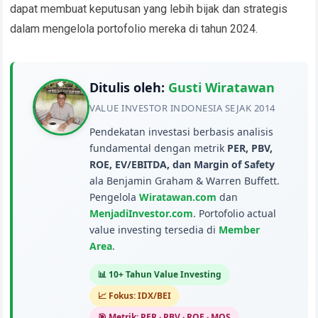
dapat membuat keputusan yang lebih bijak dan strategis
dalam mengelola portofolio mereka di tahun 2024.
Ditulis oleh:
Gusti Wiratawan
VALUE INVESTOR INDONESIA SEJAK 2014
Pendekatan investasi berbasis analisis
fundamental dengan metrik
PER, PBV,
ROE, EV/EBITDA, dan Margin of Safety
ala Benjamin Graham & Warren Buffett.
Pengelola
Wiratawan.com
dan
MenjadiInvestor.com
. Portofolio actual
value investing tersedia di
Member
Area
.
📊 10+ Tahun Value Investing
📈 Fokus: IDX/BEI
🎯 Metrik: PER · PBV · ROE · MOS