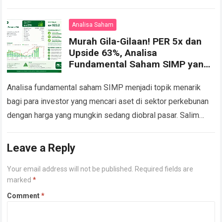
utang, ROE 19,6%, 16 analis rekomendasi Buy,…
Read more
Analisa Saham
Murah Gila-Gilaan! PER 5x dan
Upside 63%, Analisa
Fundamental Saham SIMP yang
Wajib Diketahui Investor Cerdas
Analisa fundamental saham SIMP menjadi topik menarik
bagi para investor yang mencari aset di sektor perkebunan
dengan harga yang mungkin sedang diobral pasar. Salim
Ivomas Pratama Tbk (kode saham SIMP)…
Read more
Leave a Reply
Your email address will not be published.
Required fields are
marked
*
Comment
*