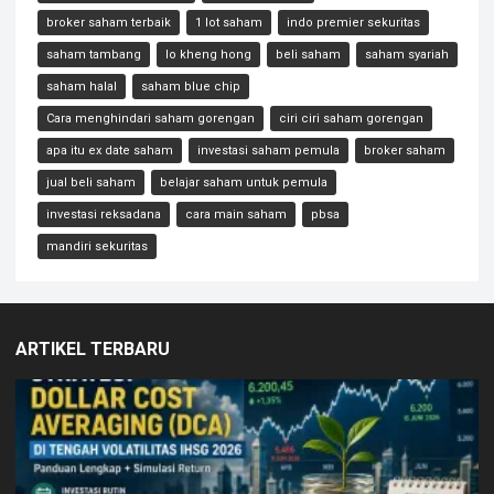
broker saham terbaik
1 lot saham
indo premier sekuritas
saham tambang
lo kheng hong
beli saham
saham syariah
saham halal
saham blue chip
Cara menghindari saham gorengan
ciri ciri saham gorengan
apa itu ex date saham
investasi saham pemula
broker saham
jual beli saham
belajar saham untuk pemula
investasi reksadana
cara main saham
pbsa
mandiri sekuritas
ARTIKEL TERBARU