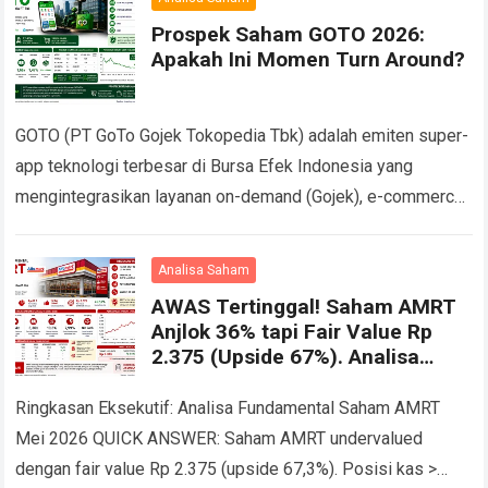
Prospek Saham GOTO 2026:
Apakah Ini Momen Turn Around?
GOTO (PT GoTo Gojek Tokopedia Tbk) adalah emiten super-
app teknologi terbesar di Bursa Efek Indonesia yang
mengintegrasikan layanan on-demand (Gojek), e-commerce
(Tokopedia-TikTok), dan fintech (GoPay), dengan market cap
Rp53 triliun…
Read more
Analisa Saham
AWAS Tertinggal! Saham AMRT
Anjlok 36% tapi Fair Value Rp
2.375 (Upside 67%). Analisa
Fundamental Saham AMRT
Ringkasan Eksekutif: Analisa Fundamental Saham AMRT
Mei 2026 QUICK ANSWER: Saham AMRT undervalued
dengan fair value Rp 2.375 (upside 67,3%). Posisi kas >