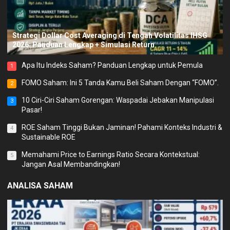
Strategi Dollar Cost Averaging di Tengah Volatilitas IHSG
2026: Panduan Lengkap + Simulasi Return
Apa Itu Indeks Saham? Panduan Lengkap untuk Pemula
1
FOMO Saham: Ini 5 Tanda Kamu Beli Saham Dengan “FOMO”.
2
10 Ciri-Ciri Saham Gorengan: Waspadai Jebakan Manipulasi
3
Pasar!
ROE Saham Tinggi Bukan Jaminan! Pahami Konteks Industri &
4
Sustainable ROE
Memahami Price to Earnings Ratio Secara Kontekstual:
5
Jangan Asal Membandingkan!
ANALISA SAHAM