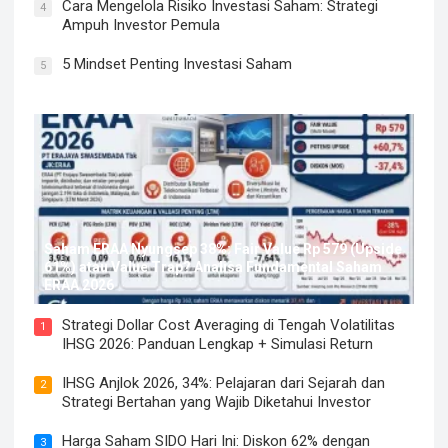
Cara Mengelola Risiko Investasi Saham: Strategi
4
Ampuh Investor Pemula
5 Mindset Penting Investasi Saham
5
Saham ERAA Nyungsep 38%: Fair Value Rp 579 (Upside
61%) atau Value Trap? Analisa Fundamental Saham
ERAA 2026
Strategi Dollar Cost Averaging di Tengah Volatilitas
1
IHSG 2026: Panduan Lengkap + Simulasi Return
IHSG Anjlok 2026, 34%: Pelajaran dari Sejarah dan
2
Strategi Bertahan yang Wajib Diketahui Investor
Harga Saham SIDO Hari Ini: Diskon 62% dengan
3