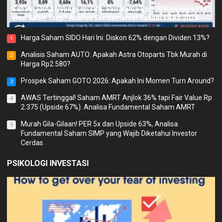
Saham ERAA Nyungsep 38%: Fair Value Rp 579 (Upside 61%)
atau Value Trap? Analisa Fundamental Saham ERAA 2026
Harga Saham SIDO Hari Ini: Diskon 62% dengan Dividen 13%?
1
Analisis Saham AUTO: Apakah Astra Otoparts Tbk Murah di
2
Harga Rp2.580?
Prospek Saham GOTO 2026: Apakah Ini Momen Turn Around?
3
AWAS Tertinggal! Saham AMRT Anjlok 36% tapi Fair Value Rp
4
2.375 (Upside 67%). Analisa Fundamental Saham AMRT
Murah Gila-Gilaan! PER 5x dan Upside 63%, Analisa
5
Fundamental Saham SIMP yang Wajib Diketahui Investor
Cerdas
PSIKOLOGI INVESTASI