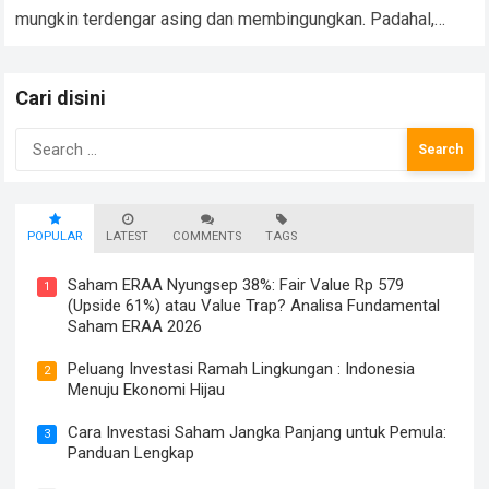
mungkin terdengar asing dan membingungkan. Padahal,
reksadana saham adalah salah satu instrumen investasi…
Read more
Cari disini
Search
for:
POPULAR
LATEST
COMMENTS
TAGS
Saham ERAA Nyungsep 38%: Fair Value Rp 579
1
(Upside 61%) atau Value Trap? Analisa Fundamental
Saham ERAA 2026
Peluang Investasi Ramah Lingkungan : Indonesia
2
Menuju Ekonomi Hijau
Cara Investasi Saham Jangka Panjang untuk Pemula:
3
Panduan Lengkap