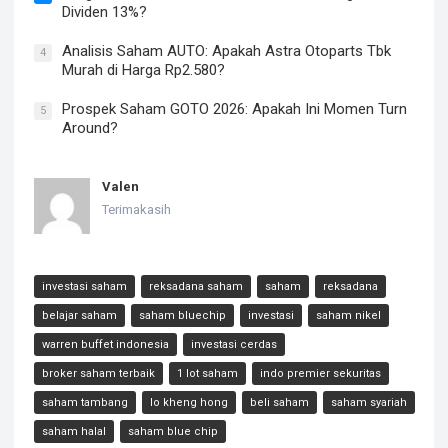
Dividen 13%?
Analisis Saham AUTO: Apakah Astra Otoparts Tbk
4
Murah di Harga Rp2.580?
Prospek Saham GOTO 2026: Apakah Ini Momen Turn
5
Around?
Valen
Terimakasih
investasi saham
reksadana saham
saham
reksadana
belajar saham
saham bluechip
investasi
saham nikel
warren buffet indonesia
investasi cerdas
broker saham terbaik
1 lot saham
indo premier sekuritas
saham tambang
lo kheng hong
beli saham
saham syariah
saham halal
saham blue chip