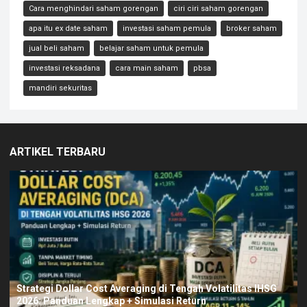
Cara menghindari saham gorengan
ciri ciri saham gorengan
apa itu ex date saham
investasi saham pemula
broker saham
jual beli saham
belajar saham untuk pemula
investasi reksadana
cara main saham
pbsa
mandiri sekuritas
ARTIKEL TERBARU
Strategi Dollar Cost Averaging di Tengah Volatilitas IHSG
2026: Panduan Lengkap + Simulasi Return