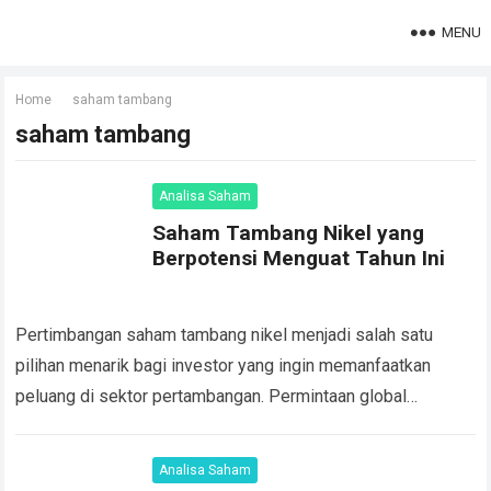
MENU
Home
saham tambang
saham tambang
Analisa Saham
Saham Tambang Nikel yang
Berpotensi Menguat Tahun Ini
Pertimbangan saham tambang nikel menjadi salah satu
pilihan menarik bagi investor yang ingin memanfaatkan
peluang di sektor pertambangan. Permintaan global
terhadap nikel terus meningkat, terutama untuk bahan baku
baterai kendaraan…
Read more
Analisa Saham