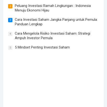
Peluang Investasi Ramah Lingkungan : Indonesia
2
Menuju Ekonomi Hijau
Cara Investasi Saham Jangka Panjang untuk Pemula:
3
Panduan Lengkap
Cara Mengelola Risiko Investasi Saham: Strategi
4
Ampuh Investor Pemula
5 Mindset Penting Investasi Saham
5
Saham ERAA Nyungsep 38%: Fair Value Rp 579 (Upside
61%) atau Value Trap? Analisa Fundamental Saham
ERAA 2026