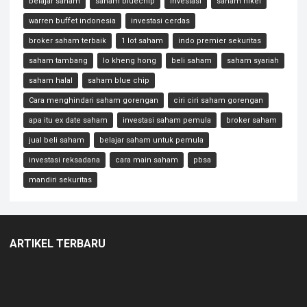
belajar saham
saham bluechip
investasi
saham nikel
warren buffet indonesia
investasi cerdas
broker saham terbaik
1 lot saham
indo premier sekuritas
saham tambang
lo kheng hong
beli saham
saham syariah
saham halal
saham blue chip
Cara menghindari saham gorengan
ciri ciri saham gorengan
apa itu ex date saham
investasi saham pemula
broker saham
jual beli saham
belajar saham untuk pemula
investasi reksadana
cara main saham
pbsa
mandiri sekuritas
ARTIKEL TERBARU