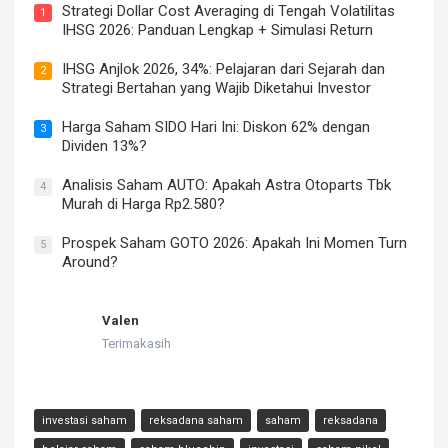
Strategi Dollar Cost Averaging di Tengah Volatilitas
1
IHSG 2026: Panduan Lengkap + Simulasi Return
IHSG Anjlok 2026, 34%: Pelajaran dari Sejarah dan
2
Strategi Bertahan yang Wajib Diketahui Investor
Harga Saham SIDO Hari Ini: Diskon 62% dengan
3
Dividen 13%?
Analisis Saham AUTO: Apakah Astra Otoparts Tbk
4
Murah di Harga Rp2.580?
Prospek Saham GOTO 2026: Apakah Ini Momen Turn
5
Around?
Valen
Terimakasih
investasi saham
reksadana saham
saham
reksadana