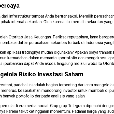
percaya
a dari infrastruktur tempat Anda bertransaksi. Memilih perusahaan
hak internal sekuritas. Oleh karena itu, memilih sekuritas yang 
i oleh Otoritas Jasa Keuangan. Periksa reputasinya, lama beroper
a membaca daftar perusahaan sekuritas terbaik di Indonesia yan
Apakah aplikasi tradingnya mudah digunakan? Apakah biaya transak
h. Namun kemudahan dalam memantau portofolio dan mengakses la
si perbankan dapat Anda akses langsung melalui website Otori
elola Risiko Investasi Saham
estasi, padahal ini adalah bagian terpenting dari cara mengelol
us menerus, keserakahan mendorong investor untuk membeli di pu
h banyak portofolio daripada analisis yang salah.
pemula di era media sosial. Grup grup Telegram dipenuhi dengan
a karena takut ketinggalan momentum. Padahal harga yang sudah