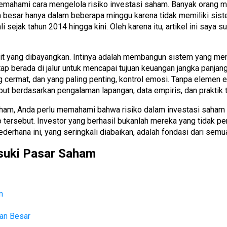
emahami cara mengelola risiko investasi saham. Banyak orang
an besar hanya dalam beberapa minggu karena tidak memiliki sist
i sejak tahun 2014 hingga kini. Oleh karena itu, artikel ini say
it yang dibayangkan. Intinya adalah membangun sistem yang men
p berada di jalur untuk mencapai tujuan keuangan jangka panja
ang cermat, dan yang paling penting, kontrol emosi. Tanpa elemen e
 berdasarkan pengalaman lapangan, data empiris, dan praktik terb
aham, Anda perlu memahami bahwa risiko dalam investasi saham t
o tersebut. Investor yang berhasil bukanlah mereka yang tidak
hana ini, yang seringkali diabaikan, adalah fondasi dari semua 
suki Pasar Saham
m
an Besar