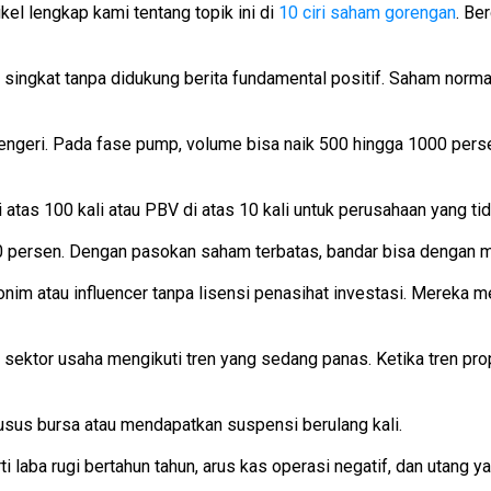
el lengkap kami tentang topik ini di
10 ciri saham gorengan
. Be
ingkat tanpa didukung berita fundamental positif. Saham normal
ngeri. Pada fase pump, volume bisa naik 500 hingga 1000 persen d
 atas 100 kali atau PBV di atas 10 kali untuk perusahaan yang ti
h 30 persen. Dengan pasokan saham terbatas, bandar bisa dengan
onim atau influencer tanpa lisensi penasihat investasi. Merek
ektor usaha mengikuti tren yang sedang panas. Ketika tren proper
sus bursa atau mendapatkan suspensi berulang kali.
laba rugi bertahun tahun, arus kas operasi negatif, dan utang ya