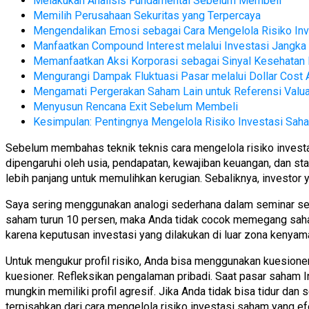
Melakukan Analisis Fundamental Sebelum Membeli
Memilih Perusahaan Sekuritas yang Terpercaya
Mengendalikan Emosi sebagai Cara Mengelola Risiko In
Manfaatkan Compound Interest melalui Investasi Jangka
Memanfaatkan Aksi Korporasi sebagai Sinyal Kesehatan
Mengurangi Dampak Fluktuasi Pasar melalui Dollar Cost 
Mengamati Pergerakan Saham Lain untuk Referensi Valua
Menyusun Rencana Exit Sebelum Membeli
Kesimpulan: Pentingnya Mengelola Risiko Investasi Sah
Sebelum membahas teknik teknis cara mengelola risiko investasi
dipengaruhi oleh usia, pendapatan, kewajiban keuangan, dan stab
lebih panjang untuk memulihkan kerugian. Sebaliknya, investor
Saya sering menggunakan analogi sederhana dalam seminar sem
saham turun 10 persen, maka Anda tidak cocok memegang saham v
karena keputusan investasi yang dilakukan di luar zona kenya
Untuk mengukur profil risiko, Anda bisa menggunakan kuesione
kuesioner. Refleksikan pengalaman pribadi. Saat pasar saham I
mungkin memiliki profil agresif. Jika Anda tidak bisa tidur dan
terpisahkan dari cara mengelola risiko investasi saham yang efe