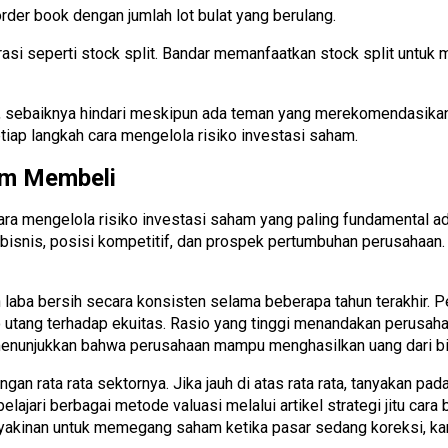
rder book dengan jumlah lot bulat yang berulang.
rasi seperti stock split. Bandar memanfaatkan stock split untuk
s, sebaiknya hindari meskipun ada teman yang merekomendasikan
tiap langkah cara mengelola risiko investasi saham.
um Membeli
ara mengelola risiko investasi saham yang paling fundamental a
bisnis, posisi kompetitif, dan prospek pertumbuhan perusahaan
laba bersih secara konsisten selama beberapa tahun terakhir. Pe
sio utang terhadap ekuitas. Rasio yang tinggi menandakan perusah
 menunjukkan bahwa perusahaan mampu menghasilkan uang dari bis
n rata rata sektornya. Jika jauh di atas rata rata, tanyakan pada
elajari berbagai metode valuasi melalui artikel strategi jitu ca
yakinan untuk memegang saham ketika pasar sedang koreksi, kar