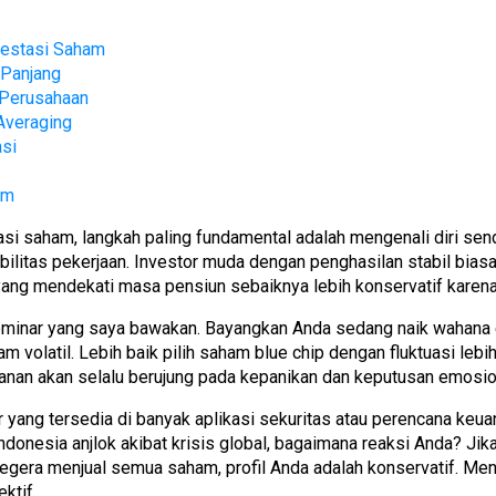
vestasi Saham
 Panjang
 Perusahaan
Averaging
si
am
 saham, langkah paling fundamental adalah mengenali diri sendir
ilitas pekerjaan. Investor muda dengan penghasilan stabil biasan
 yang mendekati masa pensiun sebaiknya lebih konservatif karen
inar yang saya bawakan. Bayangkan Anda sedang naik wahana ek
olatil. Lebih baik pilih saham blue chip dengan fluktuasi lebih
manan akan selalu berujung pada kepanikan dan keputusan emosio
r yang tersedia di banyak aplikasi sekuritas atau perencana ke
ndonesia anjlok akibat krisis global, bagaimana reaksi Anda? J
 segera menjual semua saham, profil Anda adalah konservatif. Men
ktif.