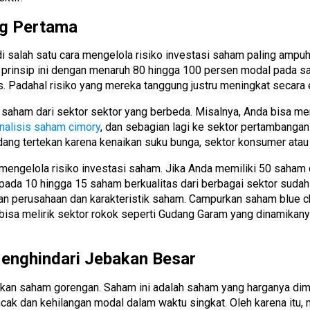
ng Pertama
jadi salah satu cara mengelola risiko investasi saham paling amp
prinsip ini dengan menaruh 80 hingga 100 persen modal pada sa
. Padahal risiko yang mereka tanggung justru meningkat secara 
an saham dari sektor sektor yang berbeda. Misalnya, Anda bisa 
nalisis saham cimory
, dan sebagian lagi ke sektor pertambanga
 sedang tertekan karena kenaikan suku bunga, sektor konsumer a
a mengelola risiko investasi saham. Jika Anda memiliki 50 saham
a 10 hingga 15 saham berkualitas dari berbagai sektor sudah cuk
kuran perusahaan dan karakteristik saham. Campurkan saham blue
ga bisa melirik sektor rokok seperti Gudang Garam yang dinamikan
enghindari Jebakan Besar
bakan saham gorengan. Saham ini adalah saham yang harganya dim
cak dan kehilangan modal dalam waktu singkat. Oleh karena itu, m