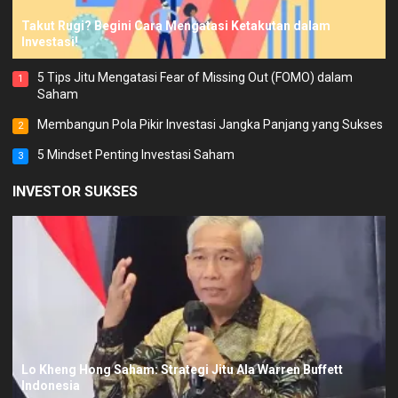
Takut Rugi? Begini Cara Mengatasi Ketakutan dalam
Investasi!
5 Tips Jitu Mengatasi Fear of Missing Out (FOMO) dalam
1
Saham
Membangun Pola Pikir Investasi Jangka Panjang yang Sukses
2
5 Mindset Penting Investasi Saham
3
INVESTOR SUKSES
Lo Kheng Hong Saham: Strategi Jitu Ala Warren Buffett
Indonesia