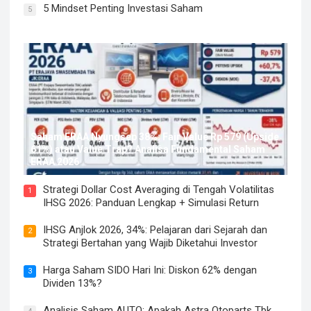
5 Mindset Penting Investasi Saham
5
Saham ERAA Nyungsep 38%: Fair Value Rp 579 (Upside
61%) atau Value Trap? Analisa Fundamental Saham
ERAA 2026
Strategi Dollar Cost Averaging di Tengah Volatilitas
1
IHSG 2026: Panduan Lengkap + Simulasi Return
IHSG Anjlok 2026, 34%: Pelajaran dari Sejarah dan
2
Strategi Bertahan yang Wajib Diketahui Investor
Harga Saham SIDO Hari Ini: Diskon 62% dengan
3
Dividen 13%?
Analisis Saham AUTO: Apakah Astra Otoparts Tbk