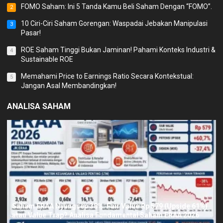
FOMO Saham: Ini 5 Tanda Kamu Beli Saham Dengan “FOMO”.
2
10 Ciri-Ciri Saham Gorengan: Waspadai Jebakan Manipulasi
3
Pasar!
ROE Saham Tinggi Bukan Jaminan! Pahami Konteks Industri &
4
Sustainable ROE
Memahami Price to Earnings Ratio Secara Kontekstual:
5
Jangan Asal Membandingkan!
ANALISA SAHAM
Saham ERAA Nyungsep 38%: Fair Value Rp 579 (Upside 61%)
atau Value Trap? Analisa Fundamental Saham ERAA 2026