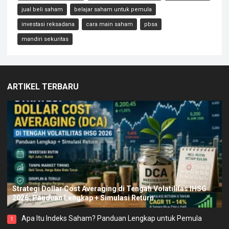
jual beli saham
belajar saham untuk pemula
investasi reksadana
cara main saham
pbsa
mandiri sekuritas
ARTIKEL TERBARU
Strategi Dollar Cost Averaging di Tengah Volatilitas IHSG
2026: Panduan Lengkap + Simulasi Return
Apa Itu Indeks Saham? Panduan Lengkap untuk Pemula
1