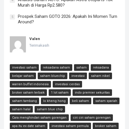
4
Murah di Harga Rp2.580?
Prospek Saham GOTO 2026: Apakah Ini Momen Turn
5
Around?
Valen
Terimakasih
investasi saham
reksadana saham
saham
reksadana
belajar saham
saham bluechip
investasi
saham nikel
warren buffet indonesia
investasi cerdas
broker saham terbaik
1 lot saham
indo premier sekuritas
saham tambang
lo kheng hong
beli saham
saham syariah
saham halal
saham blue chip
Cara menghindari saham gorengan
ciri ciri saham gorengan
apa itu ex date saham
investasi saham pemula
broker saham