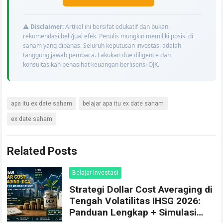
⚠️
Disclaimer:
Artikel ini bersifat edukatif dan bukan
rekomendasi beli/jual efek. Penulis mungkin memiliki posisi di
saham yang dibahas. Seluruh keputusan investasi adalah
tanggung jawab pembaca. Lakukan due diligence dan
konsultasikan penasihat keuangan berlisensi OJK.
apa itu ex date saham
belajar apa itu ex date saham
ex date saham
Related Posts
Belajar Investasi
Strategi Dollar Cost Averaging di
Tengah Volatilitas IHSG 2026:
Panduan Lengkap + Simulasi