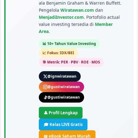
ala Benjamin Graham & Warren Buffett.
Pengelola
Wiratawan.com
dan
MenjadiInvestor.com
. Portofolio actual
value investing tersedia di
Member
Area
.
📊 10+ Tahun Value Investing
📈 Fokus: IDX/BEI
🎯 Metrik: PER · PBV · ROE · MOS
@ignwiratawan
@gustiwiratawan
@gustiwiratawan
👤 Profil Lengkap
🎓 Kelas LIVE Gratis
📖 eBook Saham Murah