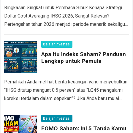
Return
Ringkasan Singkat untuk Pembaca Sibuk Kenapa Strategi
Dollar Cost Averaging IHSG 2026, Sangat Relevan?
Pertengahan tahun 2026 menjadi periode menarik sekaligus
menantang bagi investor saham Indonesia. Pada 8 Juni
2026,…
Read more
Belajar Investasi
Apa Itu Indeks Saham? Panduan
Lengkap untuk Pemula
Pernahkah Anda melihat berita keuangan yang menyebutkan
“IHSG ditutup menguat 0,5 persen” atau “LQ45 mengalami
koreksi terdalam dalam sepekan”? Jika Anda baru mulai
belajar investasi saham, istilah istilah seperti ini…
Read more
Belajar Investasi
FOMO Saham: Ini 5 Tanda Kamu