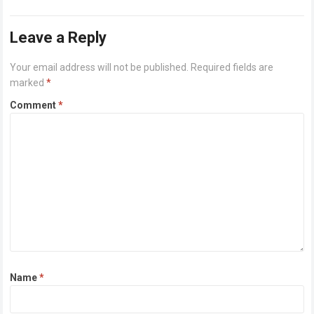
menyimpulkan bahwa saham dengan PER…
Read more
Leave a Reply
Your email address will not be published.
Required fields are
marked
*
Comment
*
Name
*