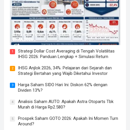
Saham ERAA Nyungsep 38%: Fair Value Rp 579 (Upside
61%) atau Value Trap? Analisa Fundamental Saham
ERAA 2026
Strategi Dollar Cost Averaging di Tengah Volatilitas
1
IHSG 2026: Panduan Lengkap + Simulasi Return
IHSG Anjlok 2026, 34%: Pelajaran dari Sejarah dan
2
Strategi Bertahan yang Wajib Diketahui Investor
Harga Saham SIDO Hari Ini: Diskon 62% dengan
3
Dividen 13%?
Analisis Saham AUTO: Apakah Astra Otoparts Tbk
4
Murah di Harga Rp2.580?
Prospek Saham GOTO 2026: Apakah Ini Momen Turn
5
Around?