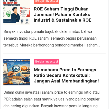
Belajar Investasi
ROE Saham Tinggi Bukan
Jaminan! Pahami Konteks
Industri & Sustainable ROE
Banyak investor pemula terjebak dalam mitos bahwa
semakin tinggi ROE saham, semakin bagus perusahaan
tersebut. Mereka berbondong bondong membeli saham
dengan Return on Equity (ROE) di atas 20 persen tanpa…
Read more
Belajar Investasi
Memahami Price to Earnings
Ratio Secara Kontekstual:
Jangan Asal Membandingkan!
Dalam dunia investasi saham, price to earnings ratio atau
PER adalah salah satu metrik valuasi yang paling populer
dan sering digunakan. Banyak investor pemula langsung