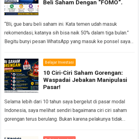
Beli Saham Dengan “FOMO”.
“Bli, gue baru beli saham ini. Kata temen udah masuk
rekomendasi, katanya sih bisa naik 50% dalam tiga bulan.”
Begitu bunyi pesan WhatsApp yang masuk ke ponsel saya
suatu siang…
Read more
Belajar Investasi
10 Ciri-Ciri Saham Gorengan:
Waspadai Jebakan Manipulasi
Pasar!
Selama lebih dari 10 tahun saya bergelut di pasar modal
Indonesia, saya melihat sendiri bagaimana ciri ciri saham
gorengan terus berulang. Bukan karena pelakunya tidak
pernah ditangkap, tetapi karena selalu…
Read more