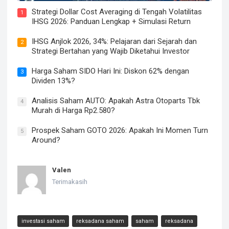
Strategi Dollar Cost Averaging di Tengah Volatilitas
1
IHSG 2026: Panduan Lengkap + Simulasi Return
IHSG Anjlok 2026, 34%: Pelajaran dari Sejarah dan
2
Strategi Bertahan yang Wajib Diketahui Investor
Harga Saham SIDO Hari Ini: Diskon 62% dengan
3
Dividen 13%?
Analisis Saham AUTO: Apakah Astra Otoparts Tbk
4
Murah di Harga Rp2.580?
Prospek Saham GOTO 2026: Apakah Ini Momen Turn
5
Around?
Valen
Terimakasih
investasi saham
reksadana saham
saham
reksadana