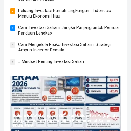
Peluang Investasi Ramah Lingkungan : Indonesia
2
Menuju Ekonomi Hijau
Cara Investasi Saham Jangka Panjang untuk Pemula:
3
Panduan Lengkap
Cara Mengelola Risiko Investasi Saham: Strategi
4
Ampuh Investor Pemula
5 Mindset Penting Investasi Saham
5
Saham ERAA Nyungsep 38%: Fair Value Rp 579 (Upside
61%) atau Value Trap? Analisa Fundamental Saham
ERAA 2026