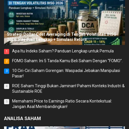
Strategi Dollar Cost Averaging di Tengah Volatilitas IHSG
2026: Panduan Lengkap + Simulasi Return
Apa Itu Indeks Saham? Panduan Lengkap untuk Pemula
1
FOMO Saham: Ini 5 Tanda Kamu Beli Saham Dengan “FOMO”.
2
10 Ciri-Ciri Saham Gorengan: Waspadai Jebakan Manipulasi
3
Pasar!
ROE Saham Tinggi Bukan Jaminan! Pahami Konteks Industri &
4
Sustainable ROE
Memahami Price to Earnings Ratio Secara Kontekstual:
5
Jangan Asal Membandingkan!
ANALISA SAHAM