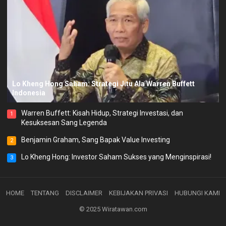
Lo Kheng Hong Saham: Strategi Jitu Ala Warren Buffett
Indonesia
Warren Buffett: Kisah Hidup, Strategi Investasi, dan
1
Kesuksesan Sang Legenda
Benjamin Graham, Sang Bapak Value Investing
2
Lo Kheng Hong: Investor Saham Sukses yang Menginspirasi!
3
HOME
TENTANG
DISCLAIMER
KEBIJAKAN PRIVASI
HUBUNGI KAMI
© 2025
Wiratawan.com