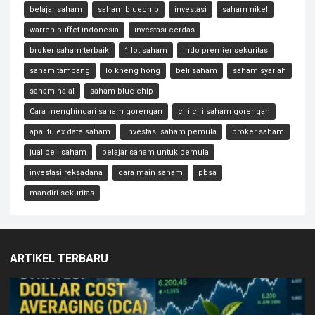
belajar saham
saham bluechip
investasi
saham nikel
warren buffet indonesia
investasi cerdas
broker saham terbaik
1 lot saham
indo premier sekuritas
saham tambang
lo kheng hong
beli saham
saham syariah
saham halal
saham blue chip
Cara menghindari saham gorengan
ciri ciri saham gorengan
apa itu ex date saham
investasi saham pemula
broker saham
jual beli saham
belajar saham untuk pemula
investasi reksadana
cara main saham
pbsa
mandiri sekuritas
ARTIKEL TERBARU