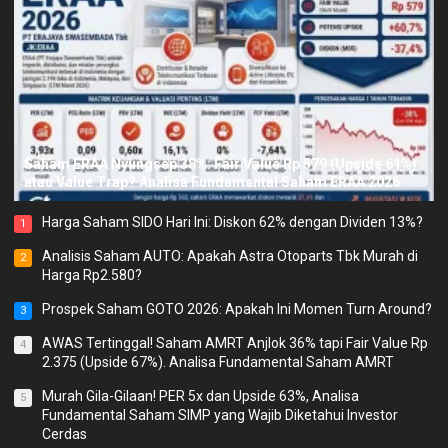
Saham ERAA Nyungsep 38%: Fair Value Rp 579 (Upside 61%)
atau Value Trap? Analisa Fundamental Saham ERAA 2026
Harga Saham SIDO Hari Ini: Diskon 62% dengan Dividen 13%?
1
Analisis Saham AUTO: Apakah Astra Otoparts Tbk Murah di
2
Harga Rp2.580?
Prospek Saham GOTO 2026: Apakah Ini Momen Turn Around?
3
AWAS Tertinggal! Saham AMRT Anjlok 36% tapi Fair Value Rp
4
2.375 (Upside 67%). Analisa Fundamental Saham AMRT
Murah Gila-Gilaan! PER 5x dan Upside 63%, Analisa
5
Fundamental Saham SIMP yang Wajib Diketahui Investor
Cerdas