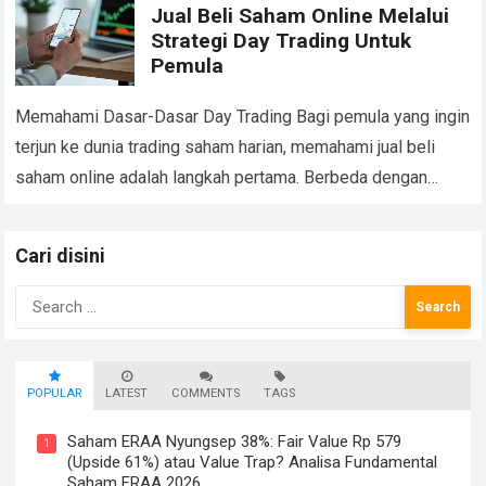
Jual Beli Saham Online Melalui
Strategi Day Trading Untuk
Pemula
Memahami Dasar-Dasar Day Trading Bagi pemula yang ingin
terjun ke dunia trading saham harian, memahami jual beli
saham online adalah langkah pertama. Berbeda dengan
investasi jangka panjang, day trading menuntut…
Read more
Cari disini
Search
for:
POPULAR
LATEST
COMMENTS
TAGS
Saham ERAA Nyungsep 38%: Fair Value Rp 579
1
(Upside 61%) atau Value Trap? Analisa Fundamental
Saham ERAA 2026