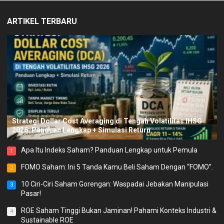
ARTIKEL TERBARU
Strategi Dollar Cost Averaging di Tengah Volatilitas IHSG
2026: Panduan Lengkap + Simulasi Return
Apa Itu Indeks Saham? Panduan Lengkap untuk Pemula
1
FOMO Saham: Ini 5 Tanda Kamu Beli Saham Dengan “FOMO”.
2
10 Ciri-Ciri Saham Gorengan: Waspadai Jebakan Manipulasi
3
Pasar!
ROE Saham Tinggi Bukan Jaminan! Pahami Konteks Industri &
4
Sustainable ROE