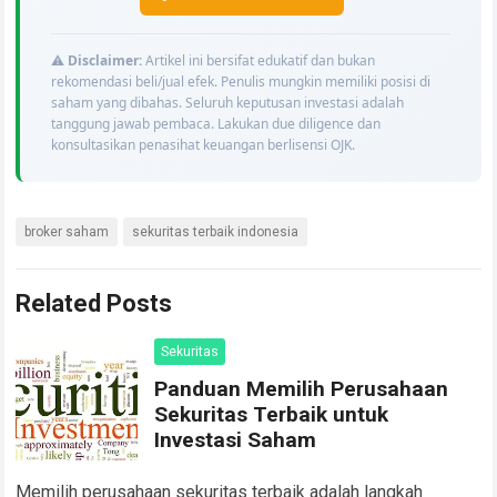
⚠️
Disclaimer:
Artikel ini bersifat edukatif dan bukan
rekomendasi beli/jual efek. Penulis mungkin memiliki posisi di
saham yang dibahas. Seluruh keputusan investasi adalah
tanggung jawab pembaca. Lakukan due diligence dan
konsultasikan penasihat keuangan berlisensi OJK.
broker saham
sekuritas terbaik indonesia
Related Posts
Sekuritas
Panduan Memilih Perusahaan
Sekuritas Terbaik untuk
Investasi Saham
Memilih perusahaan sekuritas terbaik adalah langkah