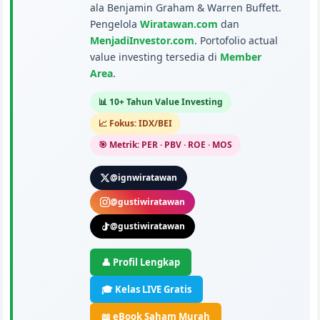
ala Benjamin Graham & Warren Buffett.
Pengelola
Wiratawan.com
dan
MenjadiInvestor.com
. Portofolio actual
value investing tersedia di
Member
Area
.
📊 10+ Tahun Value Investing
📈 Fokus: IDX/BEI
🎯 Metrik: PER · PBV · ROE · MOS
@ignwiratawan
@gustiwiratawan
@gustiwiratawan
👤 Profil Lengkap
🎓 Kelas LIVE Gratis
📖 eBook Saham Murah