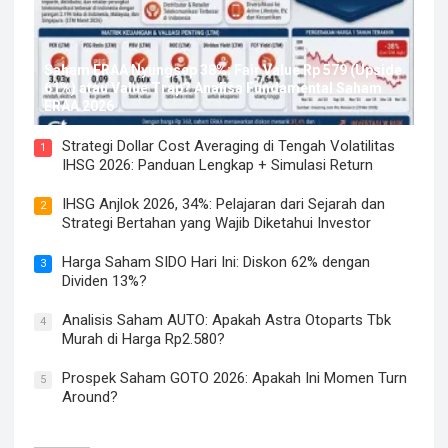
Saham ERAA Nyungsep 38%: Fair Value Rp 579 (Upside
61%) atau Value Trap? Analisa Fundamental Saham
ERAA 2026
Strategi Dollar Cost Averaging di Tengah Volatilitas
1
IHSG 2026: Panduan Lengkap + Simulasi Return
IHSG Anjlok 2026, 34%: Pelajaran dari Sejarah dan
2
Strategi Bertahan yang Wajib Diketahui Investor
Harga Saham SIDO Hari Ini: Diskon 62% dengan
3
Dividen 13%?
Analisis Saham AUTO: Apakah Astra Otoparts Tbk
4
Murah di Harga Rp2.580?
Prospek Saham GOTO 2026: Apakah Ini Momen Turn
5
Around?