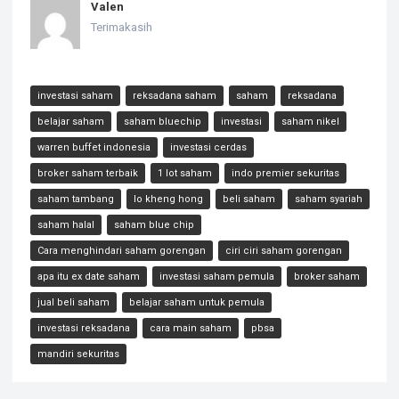
Valen
Terimakasih
investasi saham
reksadana saham
saham
reksadana
belajar saham
saham bluechip
investasi
saham nikel
warren buffet indonesia
investasi cerdas
broker saham terbaik
1 lot saham
indo premier sekuritas
saham tambang
lo kheng hong
beli saham
saham syariah
saham halal
saham blue chip
Cara menghindari saham gorengan
ciri ciri saham gorengan
apa itu ex date saham
investasi saham pemula
broker saham
jual beli saham
belajar saham untuk pemula
investasi reksadana
cara main saham
pbsa
mandiri sekuritas