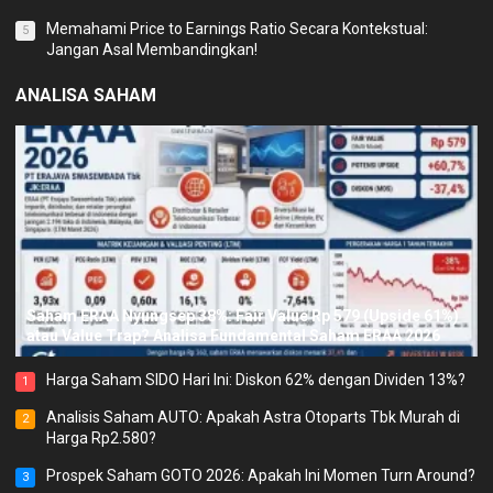
Memahami Price to Earnings Ratio Secara Kontekstual:
5
Jangan Asal Membandingkan!
ANALISA SAHAM
Saham ERAA Nyungsep 38%: Fair Value Rp 579 (Upside 61%)
atau Value Trap? Analisa Fundamental Saham ERAA 2026
Harga Saham SIDO Hari Ini: Diskon 62% dengan Dividen 13%?
1
Analisis Saham AUTO: Apakah Astra Otoparts Tbk Murah di
2
Harga Rp2.580?
Prospek Saham GOTO 2026: Apakah Ini Momen Turn Around?
3