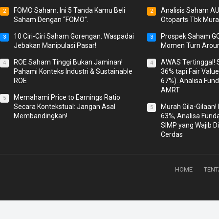
FOMO Saham: Ini 5 Tanda Kamu Beli
Analisis Saham A
2
2
Saham Dengan “FOMO”.
Otoparts Tbk Mura
10 Ciri-Ciri Saham Gorengan: Waspadai
Prospek Saham GO
3
3
Jebakan Manipulasi Pasar!
Momen Turn Arou
ROE Saham Tinggi Bukan Jaminan!
AWAS Tertinggal!
4
4
Pahami Konteks Industri & Sustainable
36% tapi Fair Valu
ROE
67%). Analisa Fu
AMRT
Memahami Price to Earnings Ratio
5
Secara Kontekstual: Jangan Asal
Murah Gila-Gilaan!
5
Membandingkan!
63%, Analisa Fun
SIMP yang Wajib Di
Cerdas
HOME
TEN