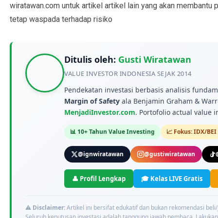
wiratawan.com untuk artikel artikel lain yang akan membantu 
tetap waspada terhadap risiko
Ditulis oleh:
Gusti Wiratawan
VALUE INVESTOR INDONESIA SEJAK 2014
Pendekatan investasi berbasis analisis funda
Margin of Safety
ala Benjamin Graham & Warre
MenjadiInvestor.com
. Portofolio actual value 
📊 10+ Tahun Value Investing
📈 Fokus: IDX/BEI
@ignwiratawan
@gustiwiratawan
👤 Profil Lengkap
🎓 Kelas LIVE Gratis
⚠️
Disclaimer:
Artikel ini bersifat edukatif dan bukan rekomendasi beli
Seluruh keputusan investasi adalah tanggung jawab pembaca. Lakukan 