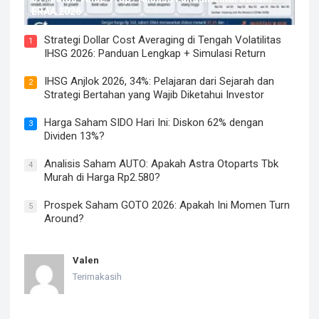
ERAA 2026
Strategi Dollar Cost Averaging di Tengah Volatilitas
1
IHSG 2026: Panduan Lengkap + Simulasi Return
IHSG Anjlok 2026, 34%: Pelajaran dari Sejarah dan
2
Strategi Bertahan yang Wajib Diketahui Investor
Harga Saham SIDO Hari Ini: Diskon 62% dengan
3
Dividen 13%?
Analisis Saham AUTO: Apakah Astra Otoparts Tbk
4
Murah di Harga Rp2.580?
Prospek Saham GOTO 2026: Apakah Ini Momen Turn
5
Around?
Valen
Terimakasih