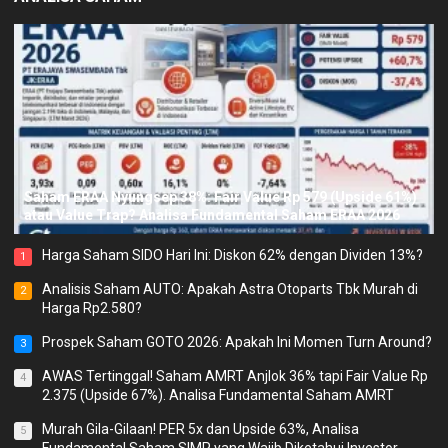
Saham ERAA Nyungsep 38%: Fair Value Rp 579 (Upside 61%)
atau Value Trap? Analisa Fundamental Saham ERAA 2026
Harga Saham SIDO Hari Ini: Diskon 62% dengan Dividen 13%?
1
Analisis Saham AUTO: Apakah Astra Otoparts Tbk Murah di
2
Harga Rp2.580?
Prospek Saham GOTO 2026: Apakah Ini Momen Turn Around?
3
AWAS Tertinggal! Saham AMRT Anjlok 36% tapi Fair Value Rp
4
2.375 (Upside 67%). Analisa Fundamental Saham AMRT
Murah Gila-Gilaan! PER 5x dan Upside 63%, Analisa
5
Fundamental Saham SIMP yang Wajib Diketahui Investor