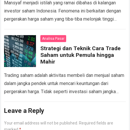
Mansyaf menjadi istilah yang ramai dibahas di kalangan
investor saham Indonesia. Fenomena ini berkaitan dengan
pergerakan harga saham yang tiba-tiba melonjak tinggi
tanpa alasan fundamental yang jelas, sering kali dipicu…
Read more
Analisa Pasar
Strategi dan Teknik Cara Trade
Saham untuk Pemula hingga
Mahir
Trading saham adalah aktivitas membeli dan menjual saham
dalam jangka pendek untuk mencari keuntungan dari
pergerakan harga. Tidak seperti investasi saham jangka
panjang, trading lebih fokus pada analisis teknikal dan…
Read more
Leave a Reply
Your email address will not be published.
Required fields are
marked
*