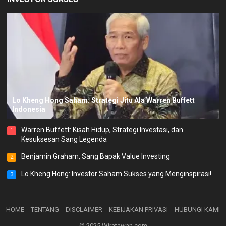
Lo Kheng Hong Saham: Strategi Jitu Ala Warren Buffett
Indonesia
Warren Buffett: Kisah Hidup, Strategi Investasi, dan
1
Kesuksesan Sang Legenda
Benjamin Graham, Sang Bapak Value Investing
2
Lo Kheng Hong: Investor Saham Sukses yang Menginspirasi!
3
HOME
TENTANG
DISCLAIMER
KEBIJAKAN PRIVASI
HUBUNGI KAMI
© 2025
Wiratawan.com