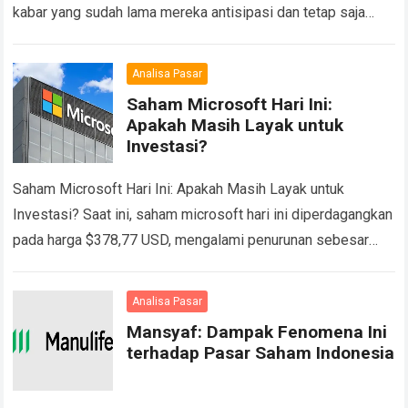
kabar yang sudah lama mereka antisipasi dan tetap saja
menyakitkan, Rebalancing MSCI Mei 2026….
Read more
Analisa Pasar
Saham Microsoft Hari Ini:
Apakah Masih Layak untuk
Investasi?
Saham Microsoft Hari Ini: Apakah Masih Layak untuk
Investasi? Saat ini, saham microsoft hari ini diperdagangkan
pada harga $378,77 USD, mengalami penurunan sebesar
0,01158% dari penutupan sebelumnya. Harga tertinggi
intraday…
Read more
Analisa Pasar
Mansyaf: Dampak Fenomena Ini
terhadap Pasar Saham Indonesia