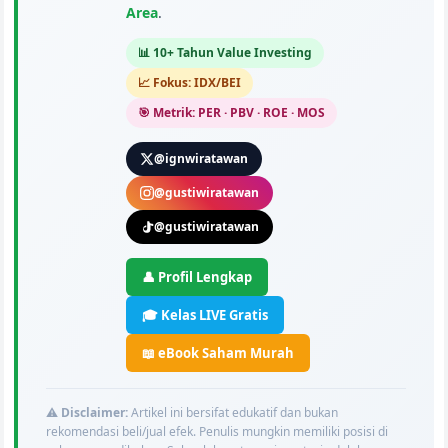
Area
.
📊 10+ Tahun Value Investing
📈 Fokus: IDX/BEI
🎯 Metrik: PER · PBV · ROE · MOS
@ignwiratawan
@gustiwiratawan
@gustiwiratawan
👤 Profil Lengkap
🎓 Kelas LIVE Gratis
📖 eBook Saham Murah
⚠️
Disclaimer:
Artikel ini bersifat edukatif dan bukan
rekomendasi beli/jual efek. Penulis mungkin memiliki posisi di