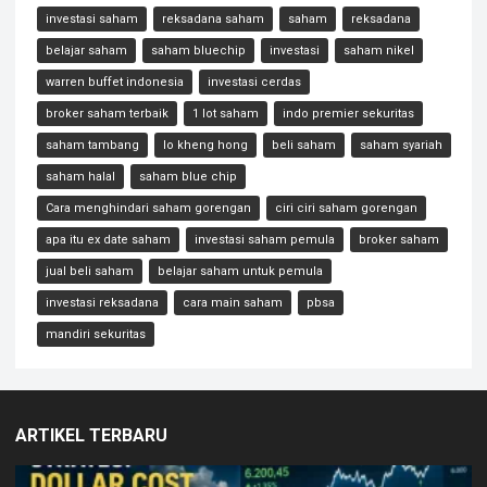
investasi saham
reksadana saham
saham
reksadana
belajar saham
saham bluechip
investasi
saham nikel
warren buffet indonesia
investasi cerdas
broker saham terbaik
1 lot saham
indo premier sekuritas
saham tambang
lo kheng hong
beli saham
saham syariah
saham halal
saham blue chip
Cara menghindari saham gorengan
ciri ciri saham gorengan
apa itu ex date saham
investasi saham pemula
broker saham
jual beli saham
belajar saham untuk pemula
investasi reksadana
cara main saham
pbsa
mandiri sekuritas
ARTIKEL TERBARU