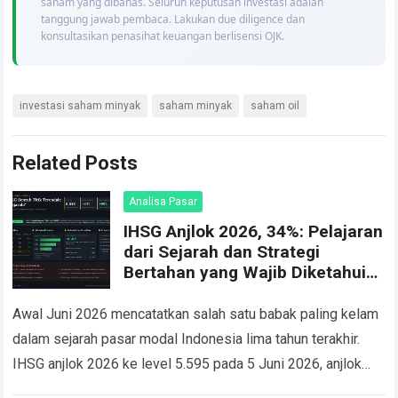
saham yang dibahas. Seluruh keputusan investasi adalah
tanggung jawab pembaca. Lakukan due diligence dan
konsultasikan penasihat keuangan berlisensi OJK.
investasi saham minyak
saham minyak
saham oil
Related Posts
Analisa Pasar
IHSG Anjlok 2026, 34%: Pelajaran
dari Sejarah dan Strategi
Bertahan yang Wajib Diketahui
Investor
Awal Juni 2026 mencatatkan salah satu babak paling kelam
dalam sejarah pasar modal Indonesia lima tahun terakhir.
IHSG anjlok 2026 ke level 5.595 pada 5 Juni 2026, anjlok
4,2% dalam…
Read more