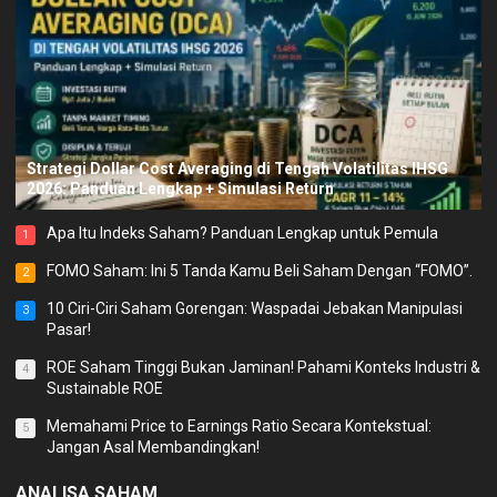
Strategi Dollar Cost Averaging di Tengah Volatilitas IHSG
2026: Panduan Lengkap + Simulasi Return
Apa Itu Indeks Saham? Panduan Lengkap untuk Pemula
1
FOMO Saham: Ini 5 Tanda Kamu Beli Saham Dengan “FOMO”.
2
10 Ciri-Ciri Saham Gorengan: Waspadai Jebakan Manipulasi
3
Pasar!
ROE Saham Tinggi Bukan Jaminan! Pahami Konteks Industri &
4
Sustainable ROE
Memahami Price to Earnings Ratio Secara Kontekstual:
5
Jangan Asal Membandingkan!
ANALISA SAHAM