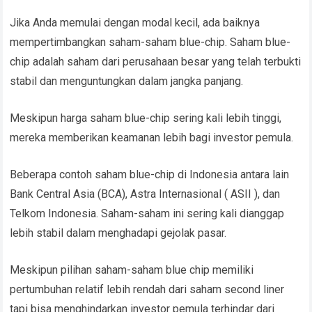
Jika Anda memulai dengan modal kecil, ada baiknya
mempertimbangkan saham-saham blue-chip. Saham blue-
chip adalah saham dari perusahaan besar yang telah terbukti
stabil dan menguntungkan dalam jangka panjang.
Meskipun harga saham blue-chip sering kali lebih tinggi,
mereka memberikan keamanan lebih bagi investor pemula.
Beberapa contoh saham blue-chip di Indonesia antara lain
Bank Central Asia (BCA), Astra Internasional ( ASII ), dan
Telkom Indonesia. Saham-saham ini sering kali dianggap
lebih stabil dalam menghadapi gejolak pasar.
Meskipun pilihan saham-saham blue chip memiliki
pertumbuhan relatif lebih rendah dari saham second liner
tapi bisa menghindarkan investor pemula terhindar dari