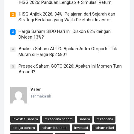
IHSG 2026: Panduan Lengkap + Simulasi Return
IHSG Anjlok 2026, 34%: Pelajaran dari Sejarah dan
2
Strategi Bertahan yang Wajib Diketahui Investor
Harga Saham SIDO Hari Ini: Diskon 62% dengan
3
Dividen 13%?
Analisis Saham AUTO: Apakah Astra Otoparts Tbk
4
Murah di Harga Rp2.580?
Prospek Saham GOTO 2026: Apakah Ini Momen Turn
5
Around?
Valen
Terimakasih
investasi saham
reksadana saham
saham
reksadana
belajar saham
saham bluechip
investasi
saham nikel