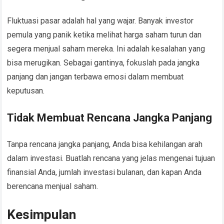
Fluktuasi pasar adalah hal yang wajar. Banyak investor
pemula yang panik ketika melihat harga saham turun dan
segera menjual saham mereka. Ini adalah kesalahan yang
bisa merugikan. Sebagai gantinya, fokuslah pada jangka
panjang dan jangan terbawa emosi dalam membuat
keputusan.
Tidak Membuat Rencana Jangka Panjang
Tanpa rencana jangka panjang, Anda bisa kehilangan arah
dalam investasi. Buatlah rencana yang jelas mengenai tujuan
finansial Anda, jumlah investasi bulanan, dan kapan Anda
berencana menjual saham.
Kesimpulan