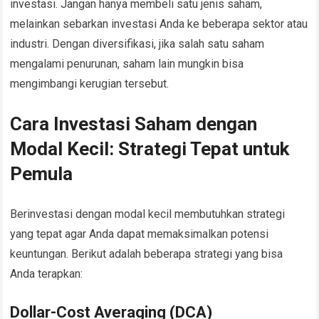
investasi. Jangan hanya membeli satu jenis saham,
melainkan sebarkan investasi Anda ke beberapa sektor atau
industri. Dengan diversifikasi, jika salah satu saham
mengalami penurunan, saham lain mungkin bisa
mengimbangi kerugian tersebut.
Cara Investasi Saham dengan
Modal Kecil: Strategi Tepat untuk
Pemula
Berinvestasi dengan modal kecil membutuhkan strategi
yang tepat agar Anda dapat memaksimalkan potensi
keuntungan. Berikut adalah beberapa strategi yang bisa
Anda terapkan:
Dollar-Cost Averaging (DCA)