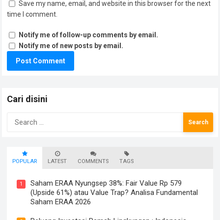
Save my name, email, and website in this browser for the next
time I comment.
Notify me of follow-up comments by email.
Notify me of new posts by email.
Cari disini
Search
for:
POPULAR
LATEST
COMMENTS
TAGS
Saham ERAA Nyungsep 38%: Fair Value Rp 579
1
(Upside 61%) atau Value Trap? Analisa Fundamental
Saham ERAA 2026