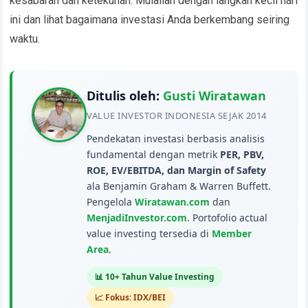
kesabaran dan ketekunan. Mulailah dengan langkah kecil hari
ini dan lihat bagaimana investasi Anda berkembang seiring
waktu.
Ditulis oleh:
Gusti Wiratawan
VALUE INVESTOR INDONESIA SEJAK 2014
Pendekatan investasi berbasis analisis
fundamental dengan metrik
PER, PBV,
ROE, EV/EBITDA, dan Margin of Safety
ala Benjamin Graham & Warren Buffett.
Pengelola
Wiratawan.com
dan
MenjadiInvestor.com
. Portofolio actual
value investing tersedia di
Member
Area
.
📊 10+ Tahun Value Investing
📈 Fokus: IDX/BEI