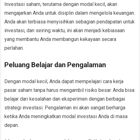
Investasi saham, terutama dengan modal kecil, akan
mengajarkan Anda untuk disiplin dalam mengelola keuangan.
Anda akan terbiasa menyisihkan sebagian pendapatan untuk
investasi, dan seiring waktu, ini akan menjadi kebiasaan
yang membantu Anda membangun kekayaan secara
perlahan.
Peluang Belajar dan Pengalaman
Dengan modal kecil, Anda dapat mempelajari cara kerja
pasar saham tanpa harus mengambil risiko besar. Anda bisa
belajar dari kesalahan dan eksperimen dengan berbagai
strategi investasi. Pengalaman ini akan sangat berharga
ketika Anda meningkatkan modal investasi Anda di masa
depan.