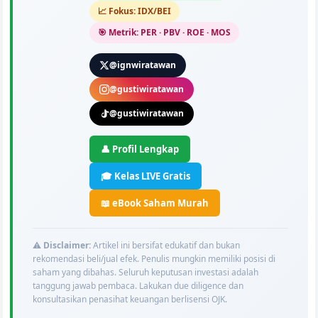
📈 Fokus: IDX/BEI
🎯 Metrik: PER · PBV · ROE · MOS
@ignwiratawan
@gustiwiratawan
@gustiwiratawan
👤 Profil Lengkap
🎓 Kelas LIVE Gratis
📖 eBook Saham Murah
⚠️
Disclaimer:
Artikel ini bersifat edukatif dan bukan
rekomendasi beli/jual efek. Penulis mungkin memiliki posisi di
saham yang dibahas. Seluruh keputusan investasi adalah
tanggung jawab pembaca. Lakukan due diligence dan
konsultasikan penasihat keuangan berlisensi OJK.