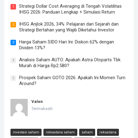
Strategi Dollar Cost Averaging di Tengah Volatilitas
1
IHSG 2026: Panduan Lengkap + Simulasi Return
IHSG Anjlok 2026, 34%: Pelajaran dari Sejarah dan
2
Strategi Bertahan yang Wajib Diketahui Investor
Harga Saham SIDO Hari Ini: Diskon 62% dengan
3
Dividen 13%?
Analisis Saham AUTO: Apakah Astra Otoparts Tbk
4
Murah di Harga Rp2.580?
Prospek Saham GOTO 2026: Apakah Ini Momen Turn
5
Around?
Valen
Terimakasih
investasi saham
reksadana saham
saham
reksadana