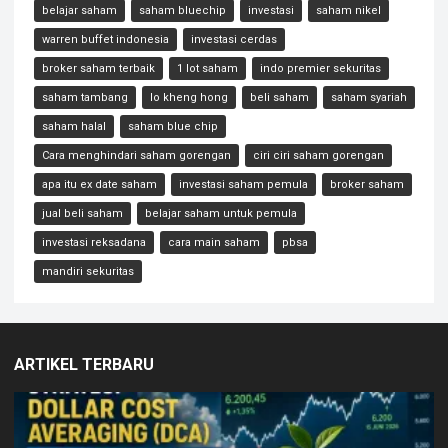
belajar saham
saham bluechip
investasi
saham nikel
warren buffet indonesia
investasi cerdas
broker saham terbaik
1 lot saham
indo premier sekuritas
saham tambang
lo kheng hong
beli saham
saham syariah
saham halal
saham blue chip
Cara menghindari saham gorengan
ciri ciri saham gorengan
apa itu ex date saham
investasi saham pemula
broker saham
jual beli saham
belajar saham untuk pemula
investasi reksadana
cara main saham
pbsa
mandiri sekuritas
ARTIKEL TERBARU