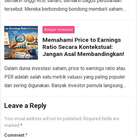
semakin tinggi ROE saham, semakin bagus perusahaan
tersebut. Mereka berbondong bondong membeli saham
dengan Return on Equity (ROE) di atas 20 persen tanpa…
Read more
Belajar Investasi
Memahami Price to Earnings
Ratio Secara Kontekstual:
Jangan Asal Membandingkan!
Dalam dunia investasi saham, price to earnings ratio atau
PER adalah salah satu metrik valuasi yang paling populer
dan sering digunakan. Banyak investor pemula langsung
menyimpulkan bahwa saham dengan PER…
Read more
Leave a Reply
Your email address will not be published.
Required fields are
marked
*
Comment
*