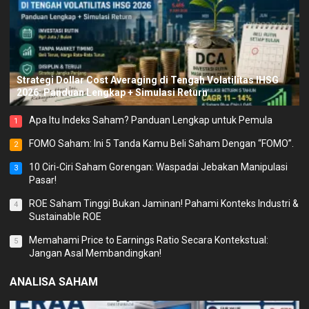
Strategi Dollar Cost Averaging di Tengah Volatilitas IHSG
2026: Panduan Lengkap + Simulasi Return
Apa Itu Indeks Saham? Panduan Lengkap untuk Pemula
1
FOMO Saham: Ini 5 Tanda Kamu Beli Saham Dengan “FOMO”.
2
10 Ciri-Ciri Saham Gorengan: Waspadai Jebakan Manipulasi
3
Pasar!
ROE Saham Tinggi Bukan Jaminan! Pahami Konteks Industri &
4
Sustainable ROE
Memahami Price to Earnings Ratio Secara Kontekstual:
5
Jangan Asal Membandingkan!
ANALISA SAHAM