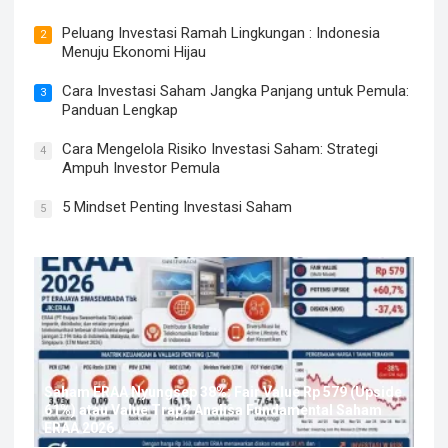
Peluang Investasi Ramah Lingkungan : Indonesia
2
Menuju Ekonomi Hijau
Cara Investasi Saham Jangka Panjang untuk Pemula:
3
Panduan Lengkap
Cara Mengelola Risiko Investasi Saham: Strategi
4
Ampuh Investor Pemula
5 Mindset Penting Investasi Saham
5
Saham ERAA Nyungsep 38%: Fair Value Rp 579 (Upside
61%) atau Value Trap? Analisa Fundamental Saham
ERAA 2026