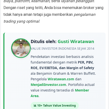
biaya, platform, keamanan
, serta
layanan pelanggan
.
Dengan riset yang teliti, Anda bisa menemukan broker yang
tidak hanya aman tetapi juga memberikan
pengalaman
trading yang optimal
.
Ditulis oleh:
Gusti Wiratawan
VALUE INVESTOR INDONESIA SEJAK 2014
Pendekatan investasi berbasis analisis
fundamental dengan metrik
PER, PBV,
ROE, EV/EBITDA, dan Margin of Safety
ala Benjamin Graham & Warren Buffett.
Pengelola
Wiratawan.com
dan
MenjadiInvestor.com
. Portofolio actual
value investing tersedia di
Member
Area
.
📊 10+ Tahun Value Investing