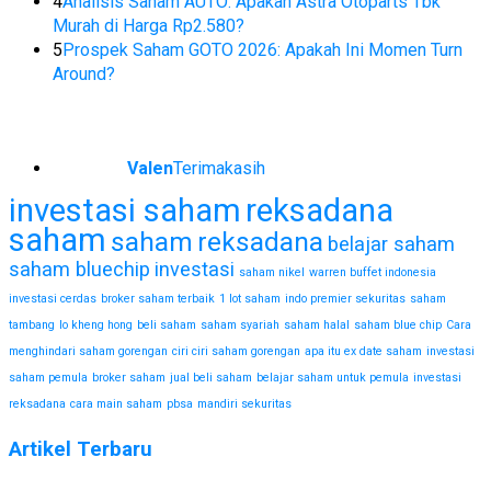
4
Analisis Saham AUTO: Apakah Astra Otoparts Tbk
Murah di Harga Rp2.580?
5
Prospek Saham GOTO 2026: Apakah Ini Momen Turn
Around?
Valen
Terimakasih
investasi saham
reksadana
saham
saham
reksadana
belajar saham
saham bluechip
investasi
saham nikel
warren buffet indonesia
investasi cerdas
broker saham terbaik
1 lot saham
indo premier sekuritas
saham
tambang
lo kheng hong
beli saham
saham syariah
saham halal
saham blue chip
Cara
menghindari saham gorengan
ciri ciri saham gorengan
apa itu ex date saham
investasi
saham pemula
broker saham
jual beli saham
belajar saham untuk pemula
investasi
reksadana
cara main saham
pbsa
mandiri sekuritas
Artikel Terbaru