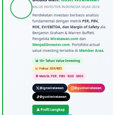
VALUE INVESTOR INDONESIA SEJAK 2014
Pendekatan investasi berbasis analisis
fundamental dengan metrik
PER, PBV,
ROE, EV/EBITDA, dan Margin of Safety
ala
Benjamin Graham & Warren Buffett.
Pengelola
Wiratawan.com
dan
MenjadiInvestor.com
. Portofolio actual
value investing tersedia di
Member Area
.
📊 10+ Tahun Value Investing
📈 Fokus: IDX/BEI
🎯 Metrik: PER · PBV · ROE · MOS
@ignwiratawan
@gustiwiratawan
@gustiwiratawan
👤 Profil Lengkap