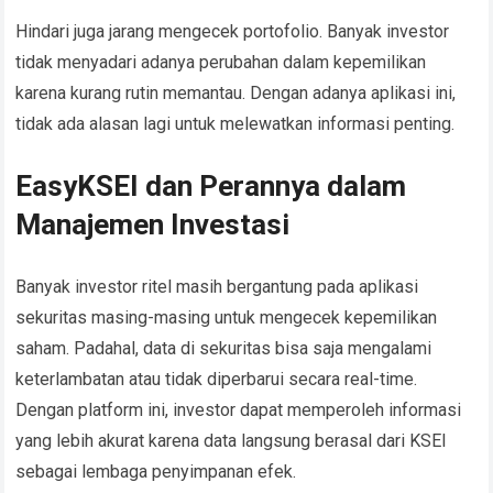
Hindari juga jarang mengecek portofolio. Banyak investor
tidak menyadari adanya perubahan dalam kepemilikan
karena kurang rutin memantau. Dengan adanya aplikasi ini,
tidak ada alasan lagi untuk melewatkan informasi penting.
EasyKSEI dan Perannya dalam
Manajemen Investasi
Banyak investor ritel masih bergantung pada aplikasi
sekuritas masing-masing untuk mengecek kepemilikan
saham. Padahal, data di sekuritas bisa saja mengalami
keterlambatan atau tidak diperbarui secara real-time.
Dengan platform ini, investor dapat memperoleh informasi
yang lebih akurat karena data langsung berasal dari KSEI
sebagai lembaga penyimpanan efek.