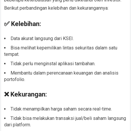
Berikut perbandingan kelebihan dan kekurangannya:
✅ Kelebihan:
Data akurat langsung dari KSEI.
Bisa melihat kepemilikan lintas sekuritas dalam satu
tempat.
Tidak perlu menginstal aplikasi tambahan.
Membantu dalam perencanaan keuangan dan analisis
portofolio.
❌ Kekurangan:
Tidak menampilkan harga saham secara real-time.
Tidak bisa melakukan transaksi jual/beli saham langsung
dari platform.