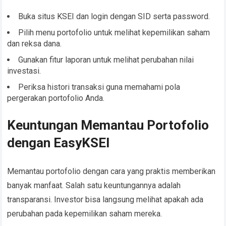
Buka situs KSEI dan login dengan SID serta password.
Pilih menu portofolio untuk melihat kepemilikan saham
dan reksa dana.
Gunakan fitur laporan untuk melihat perubahan nilai
investasi.
Periksa histori transaksi guna memahami pola
pergerakan portofolio Anda.
Keuntungan Memantau Portofolio
dengan EasyKSEI
Memantau portofolio dengan cara yang praktis memberikan
banyak manfaat. Salah satu keuntungannya adalah
transparansi. Investor bisa langsung melihat apakah ada
perubahan pada kepemilikan saham mereka.