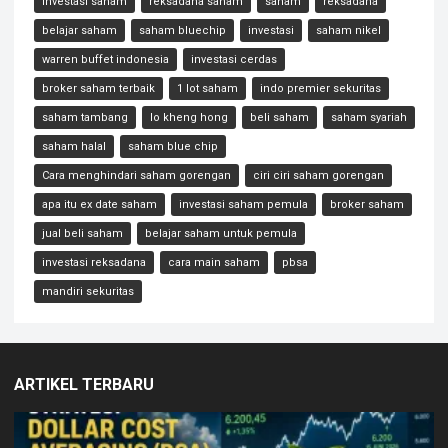
investasi saham
reksadana saham
saham
reksadana
belajar saham
saham bluechip
investasi
saham nikel
warren buffet indonesia
investasi cerdas
broker saham terbaik
1 lot saham
indo premier sekuritas
saham tambang
lo kheng hong
beli saham
saham syariah
saham halal
saham blue chip
Cara menghindari saham gorengan
ciri ciri saham gorengan
apa itu ex date saham
investasi saham pemula
broker saham
jual beli saham
belajar saham untuk pemula
investasi reksadana
cara main saham
pbsa
mandiri sekuritas
ARTIKEL TERBARU