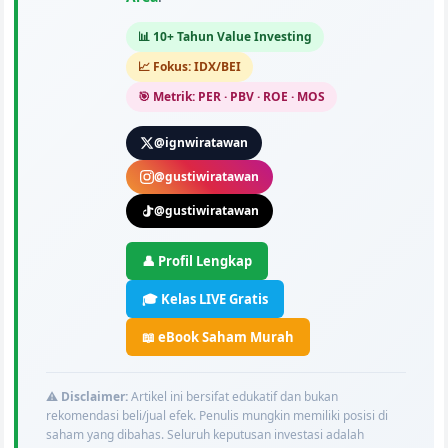
📊 10+ Tahun Value Investing
📈 Fokus: IDX/BEI
🎯 Metrik: PER · PBV · ROE · MOS
@ignwiratawan
@gustiwiratawan
@gustiwiratawan
👤 Profil Lengkap
🎓 Kelas LIVE Gratis
📖 eBook Saham Murah
⚠️
Disclaimer:
Artikel ini bersifat edukatif dan bukan
rekomendasi beli/jual efek. Penulis mungkin memiliki posisi di
saham yang dibahas. Seluruh keputusan investasi adalah