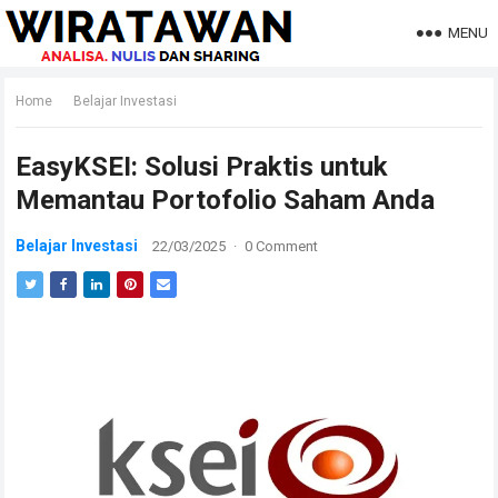
MENU
Home
Belajar Investasi
EasyKSEI: Solusi Praktis untuk
Memantau Portofolio Saham Anda
Belajar Investasi
22/03/2025
·
0 Comment