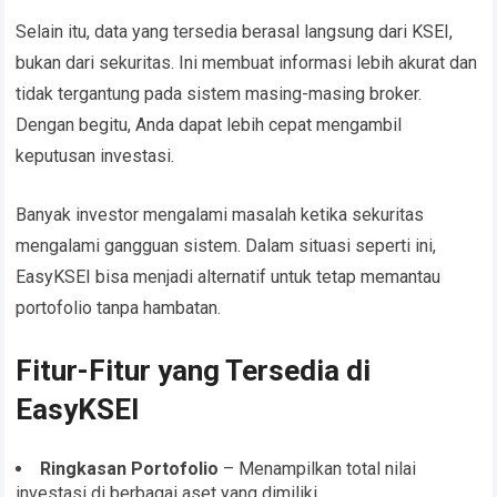
Selain itu, data yang tersedia berasal langsung dari KSEI,
bukan dari sekuritas. Ini membuat informasi lebih akurat dan
tidak tergantung pada sistem masing-masing broker.
Dengan begitu, Anda dapat lebih cepat mengambil
keputusan investasi.
Banyak investor mengalami masalah ketika sekuritas
mengalami gangguan sistem. Dalam situasi seperti ini,
EasyKSEI bisa menjadi alternatif untuk tetap memantau
portofolio tanpa hambatan.
Fitur-Fitur yang Tersedia di
EasyKSEI
Ringkasan Portofolio
– Menampilkan total nilai
investasi di berbagai aset yang dimiliki.