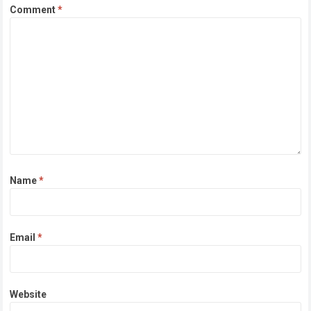
Comment
*
Name
*
Email
*
Website