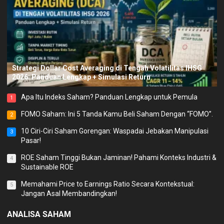
Strategi Dollar Cost Averaging di Tengah Volatilitas IHSG
2026: Panduan Lengkap + Simulasi Return
Apa Itu Indeks Saham? Panduan Lengkap untuk Pemula
1
FOMO Saham: Ini 5 Tanda Kamu Beli Saham Dengan “FOMO”.
2
10 Ciri-Ciri Saham Gorengan: Waspadai Jebakan Manipulasi
3
Pasar!
ROE Saham Tinggi Bukan Jaminan! Pahami Konteks Industri &
4
Sustainable ROE
Memahami Price to Earnings Ratio Secara Kontekstual:
5
Jangan Asal Membandingkan!
ANALISA SAHAM