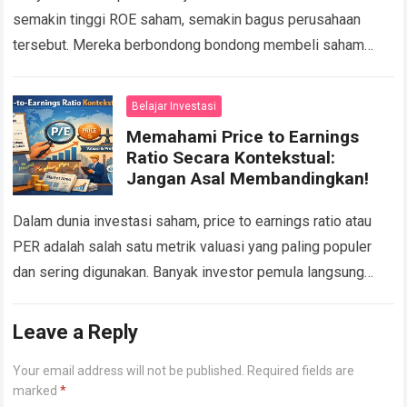
semakin tinggi ROE saham, semakin bagus perusahaan
tersebut. Mereka berbondong bondong membeli saham
dengan Return on Equity (ROE) di atas 20 persen tanpa…
Read more
Belajar Investasi
Memahami Price to Earnings
Ratio Secara Kontekstual:
Jangan Asal Membandingkan!
Dalam dunia investasi saham, price to earnings ratio atau
PER adalah salah satu metrik valuasi yang paling populer
dan sering digunakan. Banyak investor pemula langsung
menyimpulkan bahwa saham dengan PER…
Read more
Leave a Reply
Your email address will not be published.
Required fields are
marked
*