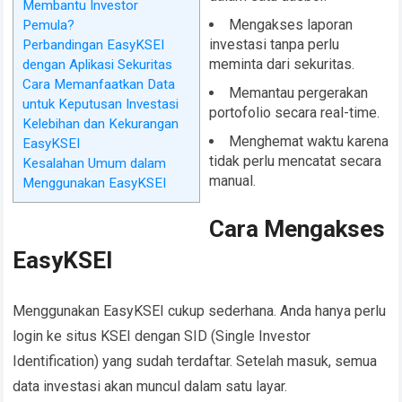
Membantu Investor
Mengakses laporan
Pemula?
investasi tanpa perlu
Perbandingan EasyKSEI
meminta dari sekuritas.
dengan Aplikasi Sekuritas
Cara Memanfaatkan Data
Memantau pergerakan
untuk Keputusan Investasi
portofolio secara real-time.
Kelebihan dan Kekurangan
Menghemat waktu karena
EasyKSEI
tidak perlu mencatat secara
Kesalahan Umum dalam
manual.
Menggunakan EasyKSEI
Cara Mengakses
EasyKSEI
Menggunakan EasyKSEI cukup sederhana. Anda hanya perlu
login ke situs KSEI dengan SID (Single Investor
Identification) yang sudah terdaftar. Setelah masuk, semua
data investasi akan muncul dalam satu layar.