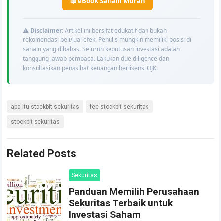
📖 eBook Saham Murah
⚠️
Disclaimer:
Artikel ini bersifat edukatif dan bukan
rekomendasi beli/jual efek. Penulis mungkin memiliki posisi di
saham yang dibahas. Seluruh keputusan investasi adalah
tanggung jawab pembaca. Lakukan due diligence dan
konsultasikan penasihat keuangan berlisensi OJK.
apa itu stockbit sekuritas
fee stockbit sekuritas
stockbit sekuritas
Related Posts
Sekuritas
Panduan Memilih Perusahaan
Sekuritas Terbaik untuk
Investasi Saham