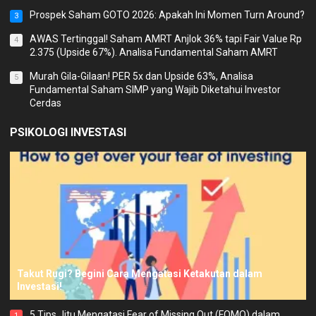
Prospek Saham GOTO 2026: Apakah Ini Momen Turn Around?
3
AWAS Tertinggal! Saham AMRT Anjlok 36% tapi Fair Value Rp
4
2.375 (Upside 67%). Analisa Fundamental Saham AMRT
Murah Gila-Gilaan! PER 5x dan Upside 63%, Analisa
5
Fundamental Saham SIMP yang Wajib Diketahui Investor
Cerdas
PSIKOLOGI INVESTASI
Takut Rugi? Begini Cara Mengatasi Ketakutan dalam
Investasi!
5 Tips Jitu Mengatasi Fear of Missing Out (FOMO) dalam
1