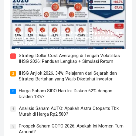
Saham ERAA Nyungsep 38%: Fair Value Rp 579 (Upside
61%) atau Value Trap? Analisa Fundamental Saham
ERAA 2026
Strategi Dollar Cost Averaging di Tengah Volatilitas
1
IHSG 2026: Panduan Lengkap + Simulasi Return
IHSG Anjlok 2026, 34%: Pelajaran dari Sejarah dan
2
Strategi Bertahan yang Wajib Diketahui Investor
Harga Saham SIDO Hari Ini: Diskon 62% dengan
3
Dividen 13%?
Analisis Saham AUTO: Apakah Astra Otoparts Tbk
4
Murah di Harga Rp2.580?
Prospek Saham GOTO 2026: Apakah Ini Momen Turn
5
Around?