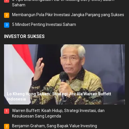
Saham
Membangun Pola Pikir Investasi Jangka Panjang yang Sukses
2
5 Mindset Penting Investasi Saham
3
INVESTOR SUKSES
Lo Kheng Hong Saham: Strategi Jitu Ala Warren Buffett
Indonesia
Warren Buffett: Kisah Hidup, Strategi Investasi, dan
1
Kesuksesan Sang Legenda
Benjamin Graham, Sang Bapak Value Investing
2