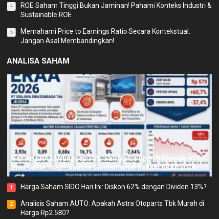
ROE Saham Tinggi Bukan Jaminan! Pahami Konteks Industri &
4
Sustainable ROE
Memahami Price to Earnings Ratio Secara Kontekstual:
5
Jangan Asal Membandingkan!
ANALISA SAHAM
Saham ERAA Nyungsep 38%: Fair Value Rp 579 (Upside 61%)
atau Value Trap? Analisa Fundamental Saham ERAA 2026
Harga Saham SIDO Hari Ini: Diskon 62% dengan Dividen 13%?
1
Analisis Saham AUTO: Apakah Astra Otoparts Tbk Murah di
2
Harga Rp2.580?