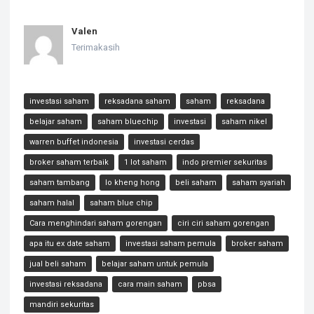
Valen
Terimakasih
investasi saham
reksadana saham
saham
reksadana
belajar saham
saham bluechip
investasi
saham nikel
warren buffet indonesia
investasi cerdas
broker saham terbaik
1 lot saham
indo premier sekuritas
saham tambang
lo kheng hong
beli saham
saham syariah
saham halal
saham blue chip
Cara menghindari saham gorengan
ciri ciri saham gorengan
apa itu ex date saham
investasi saham pemula
broker saham
jual beli saham
belajar saham untuk pemula
investasi reksadana
cara main saham
pbsa
mandiri sekuritas