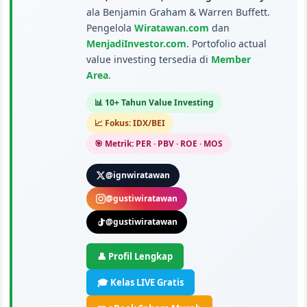
ala Benjamin Graham & Warren Buffett.
Pengelola
Wiratawan.com
dan
MenjadiInvestor.com
. Portofolio actual
value investing tersedia di
Member
Area
.
📊 10+ Tahun Value Investing
📈 Fokus: IDX/BEI
🎯 Metrik: PER · PBV · ROE · MOS
@ignwiratawan
@gustiwiratawan
@gustiwiratawan
👤 Profil Lengkap
🎓 Kelas LIVE Gratis