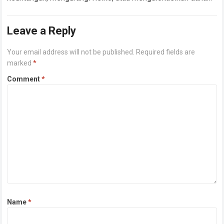
ke instrumen lain. Mengetahui cara jual saham di…
Read more
Leave a Reply
Your email address will not be published.
Required fields are
marked
*
Comment
*
Name
*