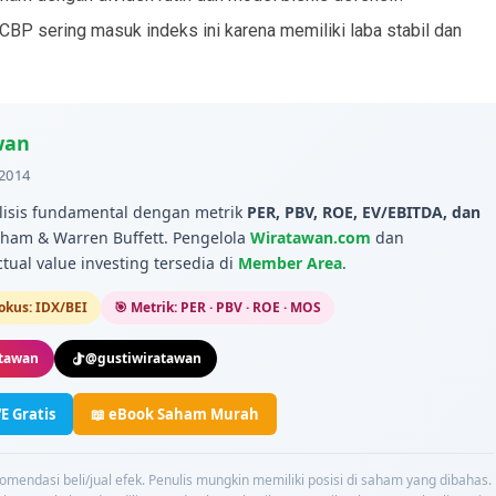
BP sering masuk indeks ini karena memiliki laba stabil dan
wan
2014
alisis fundamental dengan metrik
PER, PBV, ROE, EV/EBITDA, dan
ham & Warren Buffett. Pengelola
Wiratawan.com
dan
actual value investing tersedia di
Member Area
.
Fokus: IDX/BEI
🎯 Metrik: PER · PBV · ROE · MOS
tawan
@gustiwiratawan
E Gratis
📖 eBook Saham Murah
ekomendasi beli/jual efek. Penulis mungkin memiliki posisi di saham yang dibahas.