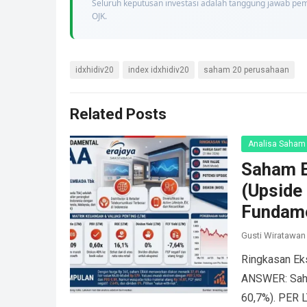
Seluruh keputusan investasi adalah tanggung jawab pem
OJK.
idxhidiv20
index idxhidiv20
saham 20 perusahaan
Related Posts
Analisa Saham
Saham E
(Upside 
Fundam
Gusti Wiratawan
Ringkasan Ek
ANSWER: Saha
60,7%). PER 