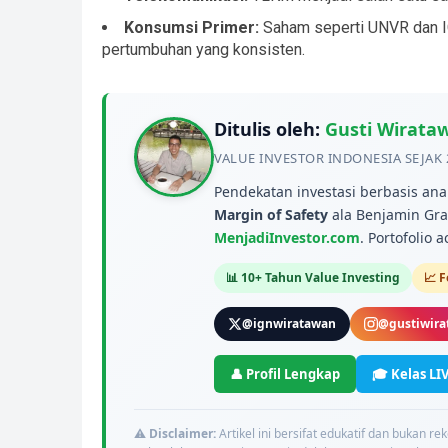
Konsumsi Primer:
Saham seperti UNVR dan IC
pertumbuhan yang konsisten.
Ditulis oleh:
Gusti Wirata
VALUE INVESTOR INDONESIA SEJAK 
Pendekatan investasi berbasis an
Margin of Safety
ala Benjamin Gra
MenjadiInvestor.com
. Portofolio 
📊 10+ Tahun Value Investing
📈 
@ignwiratawan
@gustiwira
👤 Profil Lengkap
🎓 Kelas LIV
⚠️
Disclaimer:
Artikel ini bersifat edukatif dan bukan r