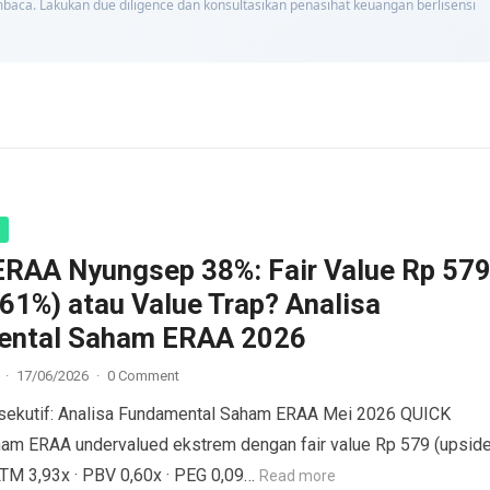
baca. Lakukan due diligence dan konsultasikan penasihat keuangan berlisensi
RAA Nyungsep 38%: Fair Value Rp 57
61%) atau Value Trap? Analisa
ental Saham ERAA 2026
·
17/06/2026
·
0 Comment
sekutif: Analisa Fundamental Saham ERAA Mei 2026 QUICK
m ERAA undervalued ekstrem dengan fair value Rp 579 (upsid
LTM 3,93x · PBV 0,60x · PEG 0,09…
Read more