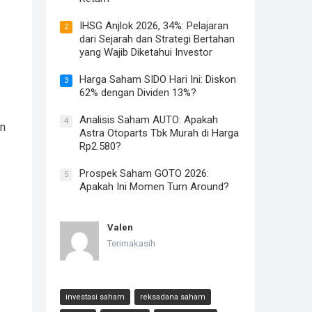
IHSG Anjlok 2026, 34%: Pelajaran
2
dari Sejarah dan Strategi Bertahan
yang Wajib Diketahui Investor
Harga Saham SIDO Hari Ini: Diskon
3
62% dengan Dividen 13%?
Analisis Saham AUTO: Apakah
4
en
Astra Otoparts Tbk Murah di Harga
Rp2.580?
Prospek Saham GOTO 2026:
5
Apakah Ini Momen Turn Around?
Valen
Terimakasih
investasi saham
reksadana saham