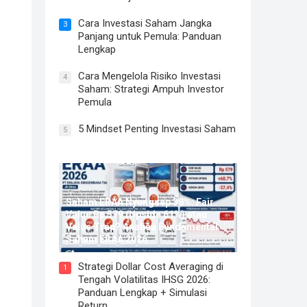
Cara Investasi Saham Jangka
3
Panjang untuk Pemula: Panduan
Lengkap
Cara Mengelola Risiko Investasi
4
Saham: Strategi Ampuh Investor
Pemula
5 Mindset Penting Investasi Saham
5
Saham ERAA Nyungsep 38%: Fair
Value Rp 579 (Upside 61%) atau
Value Trap? Analisa Fundamental
Saham ERAA 2026
Strategi Dollar Cost Averaging di
1
Tengah Volatilitas IHSG 2026:
Panduan Lengkap + Simulasi
Return