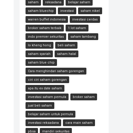
saham
reksadana
belajar saham
saham bluechip
investasi
saham nikel
warren buffet indonesia
investasi cerdas
broker saham terbaik
1 lot saham
indo premier sekuritas
saham tambang
lo kheng hong
beli saham
saham syariah
saham halal
saham blue chip
Cara menghindari saham gorengan
ciri ciri saham gorengan
apa itu ex date saham
investasi saham pemula
broker saham
jual beli saham
belajar saham untuk pemula
investasi reksadana
cara main saham
pbsa
mandiri sekuritas