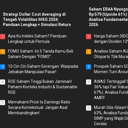
Saham ERAA Nyungse
Strategi Dollar Cost Averaging di
Rp 579 (Upside 61%)
Tengah Volatilitas IHSG 2026:
Analisa Fundamenta
Panduan Lengkap + Simulasi Return
2026
Apa Itu Indeks Saham? Panduan
Harga Saham SIDO H
1
1
Lengkap untuk Pemula
dengan Dividen 1
FOMO Saham: Ini 5 Tanda Kamu Beli
Analisis Saham A
2
2
Saham Dengan “FOMO”.
Otoparts Tbk Mura
10 Ciri-Ciri Saham Gorengan: Waspadai
Prospek Saham GO
3
3
Jebakan Manipulasi Pasar!
Momen Turn Arou
ROE Saham Tinggi Bukan Jaminan!
AWAS Tertinggal!
4
4
Pahami Konteks Industri & Sustainable
36% tapi Fair Valu
ROE
67%). Analisa Fu
AMRT
Memahami Price to Earnings Ratio
5
Secara Kontekstual: Jangan Asal
Murah Gila-Gilaan!
5
Membandingkan!
63%, Analisa Fun
SIMP yang Wajib Di
Cerdas