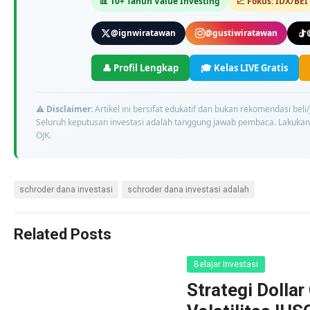
📊 10+ Tahun Value Investing
📈 Fokus: IDX/BEI
@ignwiratawan
@gustiwiratawan
👤 Profil Lengkap
🎓 Kelas LIVE Gratis
⚠️
Disclaimer:
Artikel ini bersifat edukatif dan bukan rekomendasi beli
Seluruh keputusan investasi adalah tanggung jawab pembaca. Lakukan 
OJK.
schroder dana investasi
schroder dana investasi adalah
Related Posts
Belajar Investasi
Strategi Dollar