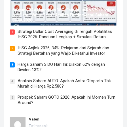
Saham ERAA Nyungsep 38%: Fair Value Rp 579 (Upside
61%) atau Value Trap? Analisa Fundamental Saham
ERAA 2026
Strategi Dollar Cost Averaging di Tengah Volatilitas
1
IHSG 2026: Panduan Lengkap + Simulasi Return
IHSG Anjlok 2026, 34%: Pelajaran dari Sejarah dan
2
Strategi Bertahan yang Wajib Diketahui Investor
Harga Saham SIDO Hari Ini: Diskon 62% dengan
3
Dividen 13%?
Analisis Saham AUTO: Apakah Astra Otoparts Tbk
4
Murah di Harga Rp2.580?
Prospek Saham GOTO 2026: Apakah Ini Momen Turn
5
Around?
Valen
Terimakasih