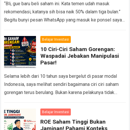
“Bli, gue baru beli saham ini. Kata temen udah masuk
rekomendasi, katanya sih bisa naik 50% dalam tiga bulan.”
Begitu bunyi pesan WhatsApp yang masuk ke ponsel saya
suatu siang…
Read more
Belajar Investasi
10 Ciri-Ciri Saham Gorengan:
Waspadai Jebakan Manipulasi
Pasar!
Selama lebih dari 10 tahun saya bergelut di pasar modal
Indonesia, saya melihat sendiri bagaimana ciri ciri saham
gorengan terus berulang. Bukan karena pelakunya tidak
pernah ditangkap, tetapi karena selalu…
Read more
Belajar Investasi
ROE Saham Tinggi Bukan
Jaminan! Pahami Konteks