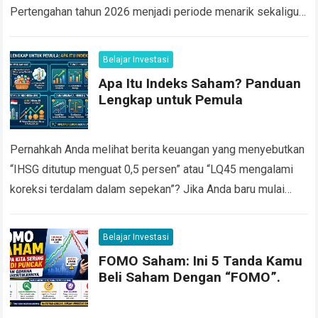
Pertengahan tahun 2026 menjadi periode menarik sekaligus
menantang bagi investor saham Indonesia. Pada 8 Juni
2026,…
Read more
Belajar Investasi
Apa Itu Indeks Saham? Panduan
Lengkap untuk Pemula
Pernahkah Anda melihat berita keuangan yang menyebutkan
“IHSG ditutup menguat 0,5 persen” atau “LQ45 mengalami
koreksi terdalam dalam sepekan”? Jika Anda baru mulai
belajar investasi saham, istilah istilah seperti ini…
Read more
Belajar Investasi
FOMO Saham: Ini 5 Tanda Kamu
Beli Saham Dengan “FOMO”.