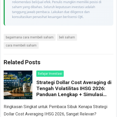
rekomendasi beli/jual efek. Penulis mungkin memiliki posisi di
saham yang dibahas. Seluruh keputusan investasi adalah
tanggung jawab pembaca. Lakukan due diligence dan
konsultasikan penasihat keuangan berlisensi OJK.
bagaimana cara membeli saham
beli saham
cara membeli saham
Related Posts
Belajar Investasi
Strategi Dollar Cost Averaging di
Tengah Volatilitas IHSG 2026:
Panduan Lengkap + Simulasi
Return
Ringkasan Singkat untuk Pembaca Sibuk Kenapa Strategi
Dollar Cost Averaging IHSG 2026, Sangat Relevan?