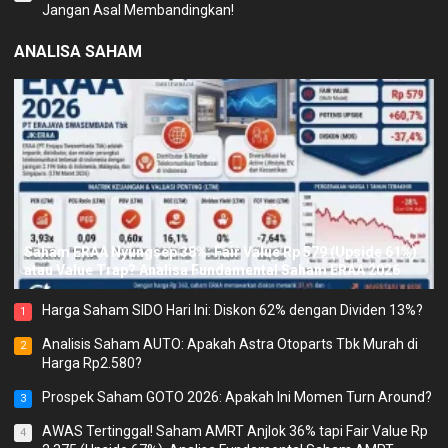
Jangan Asal Membandingkan!
ANALISA SAHAM
Saham ERAA Nyungsep 38%: Fair Value Rp 579 (Upside 61%)
atau Value Trap? Analisa Fundamental Saham ERAA 2026
Harga Saham SIDO Hari Ini: Diskon 62% dengan Dividen 13%?
1
Analisis Saham AUTO: Apakah Astra Otoparts Tbk Murah di
2
Harga Rp2.580?
Prospek Saham GOTO 2026: Apakah Ini Momen Turn Around?
3
AWAS Tertinggal! Saham AMRT Anjlok 36% tapi Fair Value Rp
4