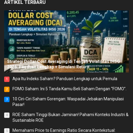
ARTIKEL TERBARU
Strategi Dollar Cost Averaging di Tengah Volatilitas IHSG
2026: Panduan Lengkap + Simulasi Return
Apa Itu Indeks Saham? Panduan Lengkap untuk Pemula
1
FOMO Saham: Ini 5 Tanda Kamu Beli Saham Dengan “FOMO”.
2
10 Ciri-Ciri Saham Gorengan: Waspadai Jebakan Manipulasi
3
Pasar!
ROE Saham Tinggi Bukan Jaminan! Pahami Konteks Industri &
4
Sustainable ROE
Memahami Price to Earnings Ratio Secara Kontekstual:
5