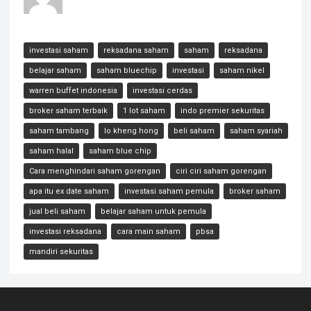
investasi saham
reksadana saham
saham
reksadana
belajar saham
saham bluechip
investasi
saham nikel
warren buffet indonesia
investasi cerdas
broker saham terbaik
1 lot saham
indo premier sekuritas
saham tambang
lo kheng hong
beli saham
saham syariah
saham halal
saham blue chip
Cara menghindari saham gorengan
ciri ciri saham gorengan
apa itu ex date saham
investasi saham pemula
broker saham
jual beli saham
belajar saham untuk pemula
investasi reksadana
cara main saham
pbsa
mandiri sekuritas