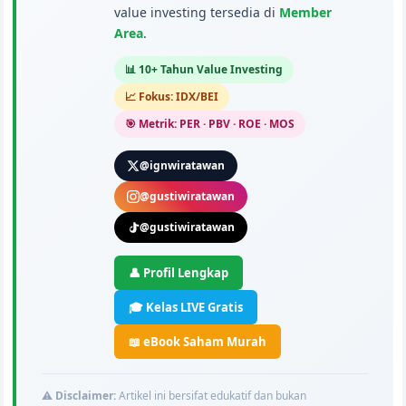
value investing tersedia di
Member
Area
.
📊 10+ Tahun Value Investing
📈 Fokus: IDX/BEI
🎯 Metrik: PER · PBV · ROE · MOS
@ignwiratawan
@gustiwiratawan
@gustiwiratawan
👤 Profil Lengkap
🎓 Kelas LIVE Gratis
📖 eBook Saham Murah
⚠️
Disclaimer:
Artikel ini bersifat edukatif dan bukan