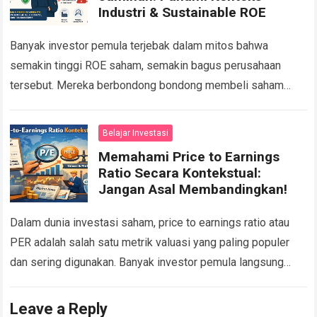
Industri & Sustainable ROE
Banyak investor pemula terjebak dalam mitos bahwa
semakin tinggi ROE saham, semakin bagus perusahaan
tersebut. Mereka berbondong bondong membeli saham
dengan Return on Equity (ROE) di atas 20 persen tanpa…
Read more
Belajar Investasi
Memahami Price to Earnings
Ratio Secara Kontekstual:
Jangan Asal Membandingkan!
Dalam dunia investasi saham, price to earnings ratio atau
PER adalah salah satu metrik valuasi yang paling populer
dan sering digunakan. Banyak investor pemula langsung
menyimpulkan bahwa saham dengan PER…
Read more
Leave a Reply