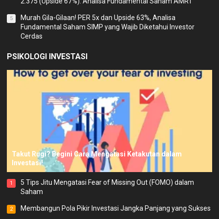
2.375 (Upside 67%). Analisa Fundamental Saham AMRT
Murah Gila-Gilaan! PER 5x dan Upside 63%, Analisa
5
Fundamental Saham SIMP yang Wajib Diketahui Investor
Cerdas
PSIKOLOGI INVESTASI
Takut Rugi? Begini Cara Mengatasi Ketakutan dalam
Investasi!
5 Tips Jitu Mengatasi Fear of Missing Out (FOMO) dalam
1
Saham
Membangun Pola Pikir Investasi Jangka Panjang yang Sukses
2