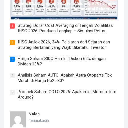
Saham ERAA Nyungsep 38%: Fair Value Rp 579 (Upside
61%) atau Value Trap? Analisa Fundamental Saham
ERAA 2026
Strategi Dollar Cost Averaging di Tengah Volatilitas
1
IHSG 2026: Panduan Lengkap + Simulasi Return
IHSG Anjlok 2026, 34%: Pelajaran dari Sejarah dan
2
Strategi Bertahan yang Wajib Diketahui Investor
Harga Saham SIDO Hari Ini: Diskon 62% dengan
3
Dividen 13%?
Analisis Saham AUTO: Apakah Astra Otoparts Tbk
4
Murah di Harga Rp2.580?
Prospek Saham GOTO 2026: Apakah Ini Momen Turn
5
Around?
Valen
Terimakasih