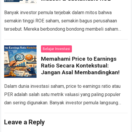
Banyak investor pemula terjebak dalam mitos bahwa
semakin tinggi ROE saham, semakin bagus perusahaan
tersebut. Mereka berbondong bondong membeli saham
dengan Return on Equity (ROE) di atas 20 persen tanpa…
Read more
Belajar Investasi
Memahami Price to Earnings
Ratio Secara Kontekstual:
Jangan Asal Membandingkan!
Dalam dunia investasi saham, price to earnings ratio atau
PER adalah salah satu metrik valuasi yang paling populer
dan sering digunakan. Banyak investor pemula langsung
menyimpulkan bahwa saham dengan PER…
Read more
Leave a Reply