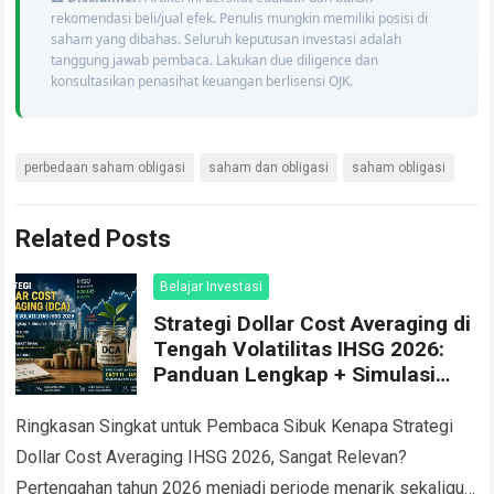
rekomendasi beli/jual efek. Penulis mungkin memiliki posisi di
saham yang dibahas. Seluruh keputusan investasi adalah
tanggung jawab pembaca. Lakukan due diligence dan
konsultasikan penasihat keuangan berlisensi OJK.
perbedaan saham obligasi
saham dan obligasi
saham obligasi
Related Posts
Belajar Investasi
Strategi Dollar Cost Averaging di
Tengah Volatilitas IHSG 2026:
Panduan Lengkap + Simulasi
Return
Ringkasan Singkat untuk Pembaca Sibuk Kenapa Strategi
Dollar Cost Averaging IHSG 2026, Sangat Relevan?
Pertengahan tahun 2026 menjadi periode menarik sekaligus