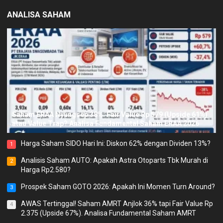
ANALISA SAHAM
Saham ERAA Nyungsep 38%: Fair Value Rp 579 (Upside 61%)
atau Value Trap? Analisa Fundamental Saham ERAA 2026
Harga Saham SIDO Hari Ini: Diskon 62% dengan Dividen 13%?
1
Analisis Saham AUTO: Apakah Astra Otoparts Tbk Murah di
2
Harga Rp2.580?
Prospek Saham GOTO 2026: Apakah Ini Momen Turn Around?
3
AWAS Tertinggal! Saham AMRT Anjlok 36% tapi Fair Value Rp
4
2.375 (Upside 67%). Analisa Fundamental Saham AMRT