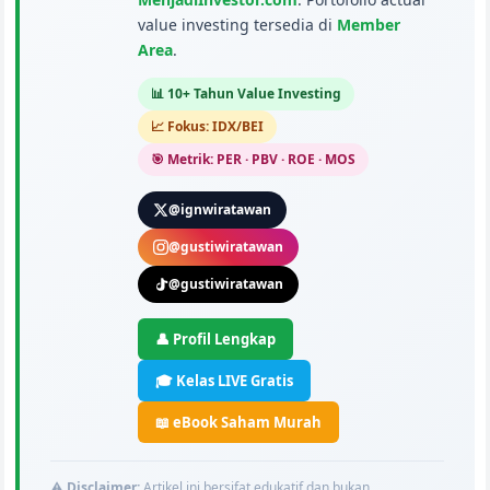
value investing tersedia di
Member
Area
.
📊 10+ Tahun Value Investing
📈 Fokus: IDX/BEI
🎯 Metrik: PER · PBV · ROE · MOS
@ignwiratawan
@gustiwiratawan
@gustiwiratawan
👤 Profil Lengkap
🎓 Kelas LIVE Gratis
📖 eBook Saham Murah
⚠️
Disclaimer:
Artikel ini bersifat edukatif dan bukan