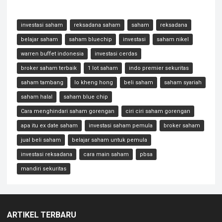
investasi saham
reksadana saham
saham
reksadana
belajar saham
saham bluechip
investasi
saham nikel
warren buffet indonesia
investasi cerdas
broker saham terbaik
1 lot saham
indo premier sekuritas
saham tambang
lo kheng hong
beli saham
saham syariah
saham halal
saham blue chip
Cara menghindari saham gorengan
ciri ciri saham gorengan
apa itu ex date saham
investasi saham pemula
broker saham
jual beli saham
belajar saham untuk pemula
investasi reksadana
cara main saham
pbsa
mandiri sekuritas
ARTIKEL TERBARU