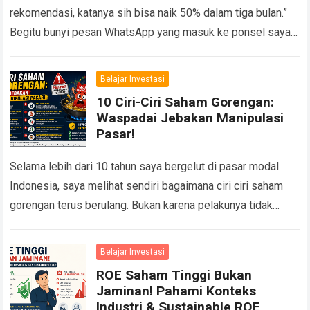
rekomendasi, katanya sih bisa naik 50% dalam tiga bulan.”
Begitu bunyi pesan WhatsApp yang masuk ke ponsel saya
suatu siang…
Read more
Belajar Investasi
10 Ciri-Ciri Saham Gorengan:
Waspadai Jebakan Manipulasi
Pasar!
Selama lebih dari 10 tahun saya bergelut di pasar modal
Indonesia, saya melihat sendiri bagaimana ciri ciri saham
gorengan terus berulang. Bukan karena pelakunya tidak
pernah ditangkap, tetapi karena selalu…
Read more
Belajar Investasi
ROE Saham Tinggi Bukan
Jaminan! Pahami Konteks
Industri & Sustainable ROE