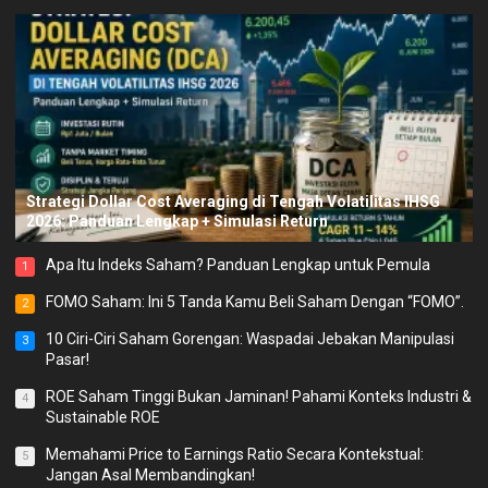
Strategi Dollar Cost Averaging di Tengah Volatilitas IHSG
2026: Panduan Lengkap + Simulasi Return
Apa Itu Indeks Saham? Panduan Lengkap untuk Pemula
1
FOMO Saham: Ini 5 Tanda Kamu Beli Saham Dengan “FOMO”.
2
10 Ciri-Ciri Saham Gorengan: Waspadai Jebakan Manipulasi
3
Pasar!
ROE Saham Tinggi Bukan Jaminan! Pahami Konteks Industri &
4
Sustainable ROE
Memahami Price to Earnings Ratio Secara Kontekstual:
5
Jangan Asal Membandingkan!