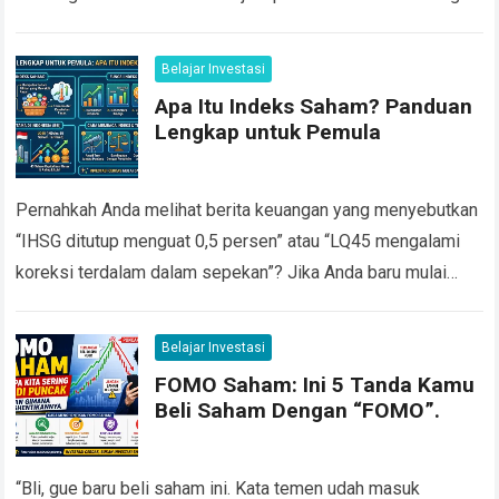
menantang bagi investor saham Indonesia. Pada 8 Juni
2026,…
Read more
Belajar Investasi
Apa Itu Indeks Saham? Panduan
Lengkap untuk Pemula
Pernahkah Anda melihat berita keuangan yang menyebutkan
“IHSG ditutup menguat 0,5 persen” atau “LQ45 mengalami
koreksi terdalam dalam sepekan”? Jika Anda baru mulai
belajar investasi saham, istilah istilah seperti ini…
Read more
Belajar Investasi
FOMO Saham: Ini 5 Tanda Kamu
Beli Saham Dengan “FOMO”.
“Bli, gue baru beli saham ini. Kata temen udah masuk