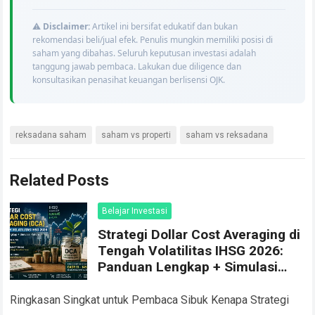
⚠️
Disclaimer:
Artikel ini bersifat edukatif dan bukan
rekomendasi beli/jual efek. Penulis mungkin memiliki posisi di
saham yang dibahas. Seluruh keputusan investasi adalah
tanggung jawab pembaca. Lakukan due diligence dan
konsultasikan penasihat keuangan berlisensi OJK.
reksadana saham
saham vs properti
saham vs reksadana
Related Posts
Belajar Investasi
Strategi Dollar Cost Averaging di
Tengah Volatilitas IHSG 2026:
Panduan Lengkap + Simulasi
Return
Ringkasan Singkat untuk Pembaca Sibuk Kenapa Strategi