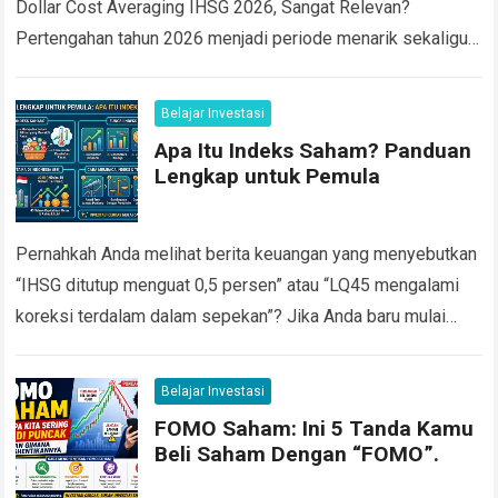
Dollar Cost Averaging IHSG 2026, Sangat Relevan?
Pertengahan tahun 2026 menjadi periode menarik sekaligus
menantang bagi investor saham Indonesia. Pada 8 Juni
2026,…
Read more
Belajar Investasi
Apa Itu Indeks Saham? Panduan
Lengkap untuk Pemula
Pernahkah Anda melihat berita keuangan yang menyebutkan
“IHSG ditutup menguat 0,5 persen” atau “LQ45 mengalami
koreksi terdalam dalam sepekan”? Jika Anda baru mulai
belajar investasi saham, istilah istilah seperti ini…
Read more
Belajar Investasi
FOMO Saham: Ini 5 Tanda Kamu
Beli Saham Dengan “FOMO”.