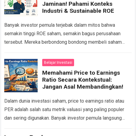
Jaminan! Pahami Konteks
Industri & Sustainable ROE
Banyak investor pemula terjebak dalam mitos bahwa
semakin tinggi ROE saham, semakin bagus perusahaan
tersebut. Mereka berbondong bondong membeli saham
dengan Return on Equity (ROE) di atas 20 persen tanpa…
Read more
Belajar Investasi
Memahami Price to Earnings
Ratio Secara Kontekstual:
Jangan Asal Membandingkan!
Dalam dunia investasi saham, price to earnings ratio atau
PER adalah salah satu metrik valuasi yang paling populer
dan sering digunakan. Banyak investor pemula langsung
menyimpulkan bahwa saham dengan PER…
Read more