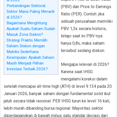
di 2026
Perbandingan Sektoral:
(PBV) dan Price to Earnings
Sektor Mana Paling Menarik
Ratio (PER). Contoh: jika
di 2026?
sebuah perusahaan memiliki
Bagaimana Menghitung
PBV 1,5x secara historis,
Apakah Suatu Saham Sudah
Masuk Zona Diskon?
tetapi saat ini PBV-nya
Strategi Praktis Memilih
hanya 0,8x, maka saham
Saham Diskon dengan
tersebut sedang diskon.
Matriks Sederhana
Kesimpulan: Apakah Saham
Masih Menjadi Pilihan
Mengapa relevan di 2026?
Investasi Terbaik 2026?
Karena saat IHSG
mengalami koreksi dalam
setelah mencapai all-time high (ATH) di level 9.134 pada 20
Januari 2026, banyak saham dengan fundamental solid ikut
jatuh secara tidak rasional. PER IHSG turun ke level 16 kali,
lebih murah dibanding bursa regional. Mayoritas sektor
diperdagangkan di bawah minus satu standar deviasi dari