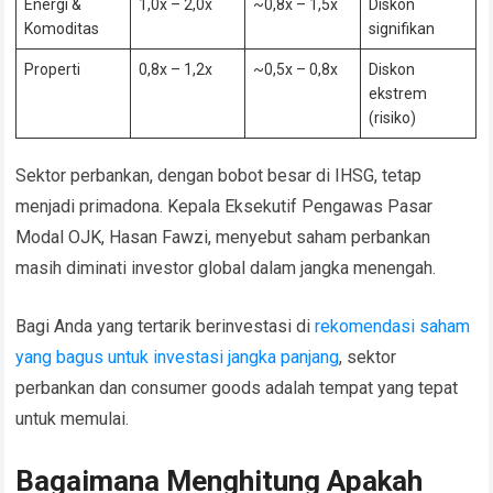
Energi &
1,0x – 2,0x
~0,8x – 1,5x
Diskon
Komoditas
signifikan
Properti
0,8x – 1,2x
~0,5x – 0,8x
Diskon
ekstrem
(risiko)
Sektor perbankan, dengan bobot besar di IHSG, tetap
menjadi primadona. Kepala Eksekutif Pengawas Pasar
Modal OJK, Hasan Fawzi, menyebut saham perbankan
masih diminati investor global dalam jangka menengah.
Bagi Anda yang tertarik berinvestasi di
rekomendasi saham
yang bagus untuk investasi jangka panjang
, sektor
perbankan dan consumer goods adalah tempat yang tepat
untuk memulai.
Bagaimana Menghitung Apakah