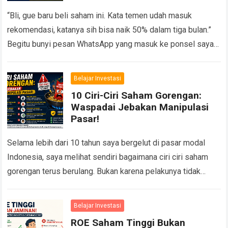
“Bli, gue baru beli saham ini. Kata temen udah masuk
rekomendasi, katanya sih bisa naik 50% dalam tiga bulan.”
Begitu bunyi pesan WhatsApp yang masuk ke ponsel saya
suatu siang…
Read more
Belajar Investasi
10 Ciri-Ciri Saham Gorengan:
Waspadai Jebakan Manipulasi
Pasar!
Selama lebih dari 10 tahun saya bergelut di pasar modal
Indonesia, saya melihat sendiri bagaimana ciri ciri saham
gorengan terus berulang. Bukan karena pelakunya tidak
pernah ditangkap, tetapi karena selalu…
Read more
Belajar Investasi
ROE Saham Tinggi Bukan