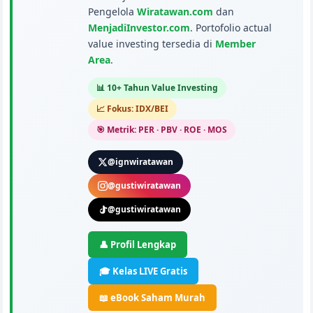
Pengelola
Wiratawan.com
dan
MenjadiInvestor.com
. Portofolio actual
value investing tersedia di
Member
Area
.
📊 10+ Tahun Value Investing
📈 Fokus: IDX/BEI
🎯 Metrik: PER · PBV · ROE · MOS
@ignwiratawan
@gustiwiratawan
@gustiwiratawan
👤 Profil Lengkap
🎓 Kelas LIVE Gratis
📖 eBook Saham Murah