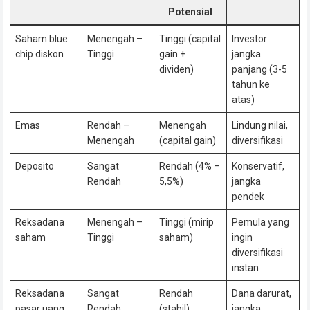
Potensial
Saham blue
Menengah –
Tinggi (capital
Investor
chip diskon
Tinggi
gain +
jangka
dividen)
panjang (3-5
tahun ke
atas)
Emas
Rendah –
Menengah
Lindung nilai,
Menengah
(capital gain)
diversifikasi
Deposito
Sangat
Rendah (4% –
Konservatif,
Rendah
5,5%)
jangka
pendek
Reksadana
Menengah –
Tinggi (mirip
Pemula yang
saham
Tinggi
saham)
ingin
diversifikasi
instan
Reksadana
Sangat
Rendah
Dana darurat,
pasar uang
Rendah
(stabil)
jangka