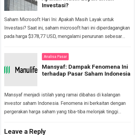
Investasi?
Saham Microsoft Hari Ini: Apakah Masih Layak untuk
Investasi? Saat ini, saham microsoft hari ini diperdagangkan
pada harga $378,77 USD, mengalami penurunan sebesar
0,01158% dari penutupan sebelumnya. Harga tertinggi
intraday…
Read more
Analisa Pasar
Mansyaf: Dampak Fenomena Ini
terhadap Pasar Saham Indonesia
Mansyaf menjadi istilah yang ramai dibahas di kalangan
investor saham Indonesia. Fenomena ini berkaitan dengan
pergerakan harga saham yang tiba-tiba melonjak tinggi
tanpa alasan fundamental yang jelas, sering kali dipicu…
Read more
Leave a Reply