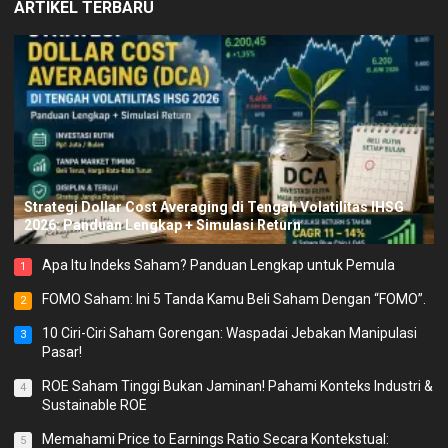
ARTIKEL TERBARU
Strategi Dollar Cost Averaging di Tengah Volatilitas IHSG
2026: Panduan Lengkap + Simulasi Return
Apa Itu Indeks Saham? Panduan Lengkap untuk Pemula
1
FOMO Saham: Ini 5 Tanda Kamu Beli Saham Dengan “FOMO”.
2
10 Ciri-Ciri Saham Gorengan: Waspadai Jebakan Manipulasi
3
Pasar!
ROE Saham Tinggi Bukan Jaminan! Pahami Konteks Industri &
4
Sustainable ROE
Memahami Price to Earnings Ratio Secara Kontekstual:
5