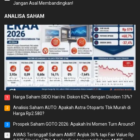
Jangan Asal Membandingkan!
ANALISA SAHAM
Saham ERAA Nyungsep 38%: Fair Value Rp 579 (Upside 61%)
atau Value Trap? Analisa Fundamental Saham ERAA 2026
Harga Saham SIDO Hari Ini: Diskon 62% dengan Dividen 13%?
1
Analisis Saham AUTO: Apakah Astra Otoparts Tbk Murah di
2
Harga Rp2.580?
Prospek Saham GOTO 2026: Apakah Ini Momen Turn Around?
3
AWAS Tertinggal! Saham AMRT Anjlok 36% tapi Fair Value Rp
4