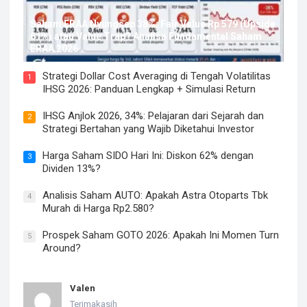
Saham ERAA Nyungsep 38%: Fair Value Rp 579 (Upside
61%) atau Value Trap? Analisa Fundamental Saham
ERAA 2026
Strategi Dollar Cost Averaging di Tengah Volatilitas
1
IHSG 2026: Panduan Lengkap + Simulasi Return
IHSG Anjlok 2026, 34%: Pelajaran dari Sejarah dan
2
Strategi Bertahan yang Wajib Diketahui Investor
Harga Saham SIDO Hari Ini: Diskon 62% dengan
3
Dividen 13%?
Analisis Saham AUTO: Apakah Astra Otoparts Tbk
4
Murah di Harga Rp2.580?
Prospek Saham GOTO 2026: Apakah Ini Momen Turn
5
Around?
Valen
Terimakasih