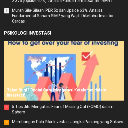
2.375 (Upside 67%). Analisa Fundamental Saham AMRT
Murah Gila-Gilaan! PER 5x dan Upside 63%, Analisa
5
Fundamental Saham SIMP yang Wajib Diketahui Investor
Cerdas
PSIKOLOGI INVESTASI
Takut Rugi? Begini Cara Mengatasi Ketakutan dalam
Investasi!
5 Tips Jitu Mengatasi Fear of Missing Out (FOMO) dalam
1
Saham
Membangun Pola Pikir Investasi Jangka Panjang yang Sukses
2