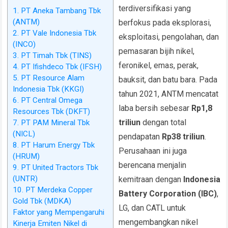
terdiversifikasi yang
1. PT Aneka Tambang Tbk
(ANTM)
berfokus pada eksplorasi,
2. PT Vale Indonesia Tbk
eksploitasi, pengolahan, dan
(INCO)
pemasaran bijih nikel,
3. PT Timah Tbk (TINS)
feronikel, emas, perak,
4. PT Ifishdeco Tbk (IFSH)
5. PT Resource Alam
bauksit, dan batu bara. Pada
Indonesia Tbk (KKGI)
tahun 2021, ANTM mencatat
6. PT Central Omega
laba bersih sebesar
Rp1,8
Resources Tbk (DKFT)
triliun
dengan total
7. PT PAM Mineral Tbk
(NICL)
pendapatan
Rp38 triliun
.
8. PT Harum Energy Tbk
Perusahaan ini juga
(HRUM)
berencana menjalin
9. PT United Tractors Tbk
(UNTR)
kemitraan dengan
Indonesia
10. PT Merdeka Copper
Battery Corporation (IBC)
,
Gold Tbk (MDKA)
LG, dan CATL untuk
Faktor yang Mempengaruhi
mengembangkan nikel
Kinerja Emiten Nikel di