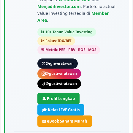
MenjadiInvestor.com
. Portofolio actual
value investing tersedia di
Member
Area
.
📊 10+ Tahun Value Investing
📈 Fokus: IDX/BEI
🎯 Metrik: PER · PBV · ROE · MOS
@ignwiratawan
@gustiwiratawan
@gustiwiratawan
👤 Profil Lengkap
🎓 Kelas LIVE Gratis
📖 eBook Saham Murah