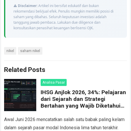
⚠️
Disclaimer:
Artikel ini bersifat edukatif dan bukan
rekomendasi beli/jual efek. Penulis mungkin memiliki posisi di
saham yang dibahas. Seluruh keputusan investasi adalah
tanggung jawab pembaca. Lakukan due diligence dan
konsultasikan penasihat keuangan berlisensi OJK.
nikel
saham nikel
Related Posts
Analisa Pasar
IHSG Anjlok 2026, 34%: Pelajaran
dari Sejarah dan Strategi
Bertahan yang Wajib Diketahui
Investor
Awal Juni 2026 mencatatkan salah satu babak paling kelam
dalam sejarah pasar modal Indonesia lima tahun terakhir.