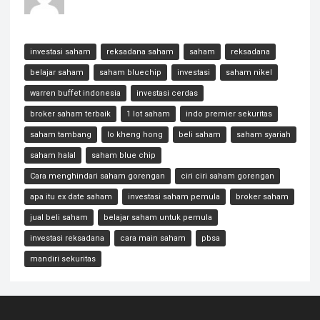
investasi saham
reksadana saham
saham
reksadana
belajar saham
saham bluechip
investasi
saham nikel
warren buffet indonesia
investasi cerdas
broker saham terbaik
1 lot saham
indo premier sekuritas
saham tambang
lo kheng hong
beli saham
saham syariah
saham halal
saham blue chip
Cara menghindari saham gorengan
ciri ciri saham gorengan
apa itu ex date saham
investasi saham pemula
broker saham
jual beli saham
belajar saham untuk pemula
investasi reksadana
cara main saham
pbsa
mandiri sekuritas