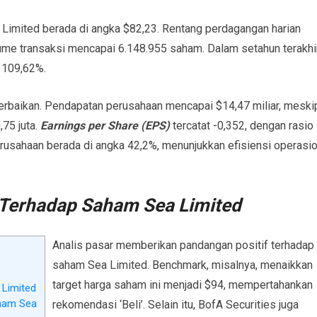
Limited berada di angka $82,23. Rentang perdagangan harian
ume transaksi mencapai 6.148.955 saham. Dalam setahun terakhir
 109,62%.
erbaikan. Pendapatan perusahaan mencapai $14,47 miliar, meski
75 juta.
Earnings per Share (EPS)
tercatat -0,352, dengan rasio
erusahaan berada di angka 42,2%, menunjukkan efisiensi operasio
 Terhadap Saham Sea Limited
Analis pasar memberikan pandangan positif terhadap
saham Sea Limited. Benchmark, misalnya, menaikkan
target harga saham ini menjadi $94, mempertahankan
 Limited
ham Sea
rekomendasi ‘Beli’. Selain itu, BofA Securities juga