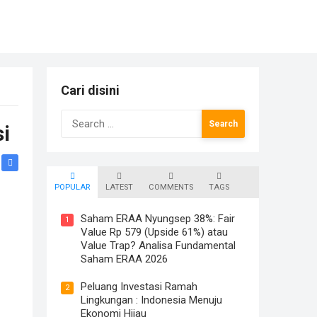
Cari disini
Search
si
for:
POPULAR
LATEST
COMMENTS
TAGS
Saham ERAA Nyungsep 38%: Fair
1
Value Rp 579 (Upside 61%) atau
Value Trap? Analisa Fundamental
Saham ERAA 2026
Peluang Investasi Ramah
2
Lingkungan : Indonesia Menuju
Ekonomi Hijau