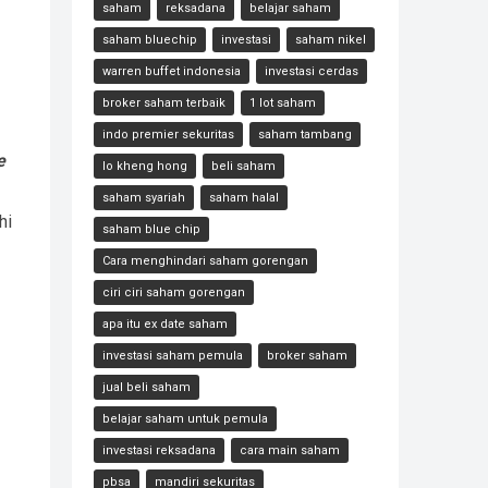
saham
reksadana
belajar saham
saham bluechip
investasi
saham nikel
warren buffet indonesia
investasi cerdas
broker saham terbaik
1 lot saham
indo premier sekuritas
saham tambang
e
lo kheng hong
beli saham
saham syariah
saham halal
hi
saham blue chip
Cara menghindari saham gorengan
ciri ciri saham gorengan
apa itu ex date saham
investasi saham pemula
broker saham
jual beli saham
belajar saham untuk pemula
investasi reksadana
cara main saham
pbsa
mandiri sekuritas