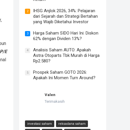
IHSG Anjlok 2026, 34%: Pelajaran
2
dari Sejarah dan Strategi Bertahan
,
yang Wajib Diketahui Investor
Harga Saham SIDO Hari Ini: Diskon
3
62% dengan Dividen 13%?
pun
Analisis Saham AUTO: Apakah
4
P/E
Astra Otoparts Tbk Murah di Harga
nal
Rp2.580?
Prospek Saham GOTO 2026:
5
Apakah Ini Momen Turn Around?
Valen
Terimakasih
investasi saham
reksadana saham