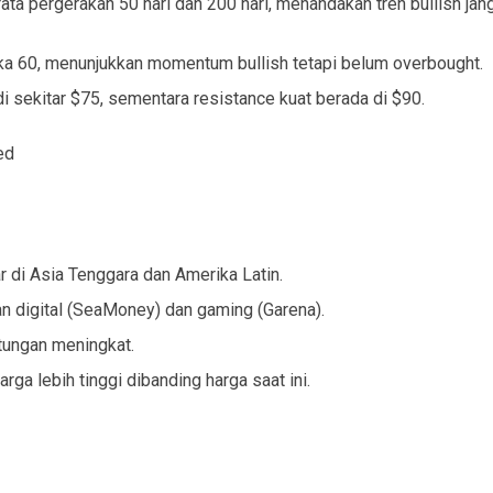
ata pergerakan 50 hari dan 200 hari, menandakan tren bullish jan
ka 60, menunjukkan momentum bullish tetapi belum overbought.
i sekitar $75, sementara resistance kuat berada di $90.
ed
di Asia Tenggara dan Amerika Latin.
n digital (SeaMoney) dan gaming (Garena).
ungan meningkat.
ga lebih tinggi dibanding harga saat ini.