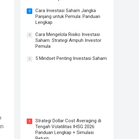
Cara Investasi Saham Jangka
3
Panjang untuk Pemula: Panduan
Lengkap
Cara Mengelola Risiko Investasi
4
Saham: Strategi Ampuh Investor
Pemula
5 Mindset Penting Investasi Saham
5
Saham ERAA Nyungsep 38%: Fair
Value Rp 579 (Upside 61%) atau
Value Trap? Analisa Fundamental
Saham ERAA 2026
n
Strategi Dollar Cost Averaging di
1
ri
Tengah Volatilitas IHSG 2026:
Panduan Lengkap + Simulasi
Return