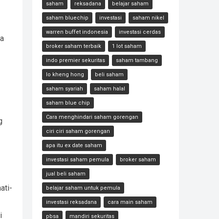
saham
reksadana
belajar saham
saham bluechip
investasi
saham nikel
warren buffet indonesia
investasi cerdas
ga
broker saham terbaik
1 lot saham
indo premier sekuritas
saham tambang
lo kheng hong
beli saham
saham syariah
saham halal
saham blue chip
Cara menghindari saham gorengan
g
ciri ciri saham gorengan
apa itu ex date saham
investasi saham pemula
broker saham
jual beli saham
ati-
belajar saham untuk pemula
investasi reksadana
cara main saham
i
pbsa
mandiri sekuritas