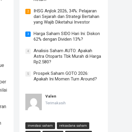
IHSG Anjlok 2026, 34%: Pelajaran
2
dari Sejarah dan Strategi Bertahan
yang Wajib Diketahui Investor
Harga Saham SIDO Hari Ini: Diskon
3
62% dengan Dividen 13%?
Analisis Saham AUTO: Apakah
4
Astra Otoparts Tbk Murah di Harga
Rp2.580?
ue
Prospek Saham GOTO 2026:
5
Apakah Ini Momen Turn Around?
per
ilai
Valen
Terimakasih
ran
n
investasi saham
reksadana saham