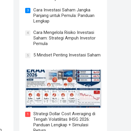
Cara Investasi Saham Jangka
3
Panjang untuk Pemula: Panduan
Lengkap
Cara Mengelola Risiko Investasi
4
Saham: Strategi Ampuh Investor
Pemula
5 Mindset Penting Investasi Saham
5
Saham ERAA Nyungsep 38%: Fair
Value Rp 579 (Upside 61%) atau
Value Trap? Analisa Fundamental
Saham ERAA 2026
Strategi Dollar Cost Averaging di
1
Tengah Volatilitas IHSG 2026:
Panduan Lengkap + Simulasi
h
Return