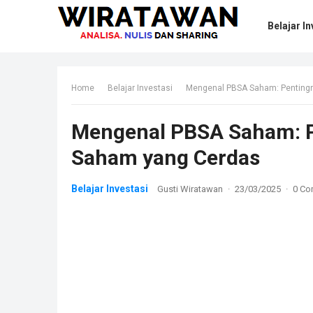
Belajar In
Home
Belajar Investasi
Mengenal PBSA Saham: Pentingn
Mengenal PBSA Saham: Pe
Saham yang Cerdas
Belajar Investasi
Gusti Wiratawan
·
23/03/2025
·
0 C