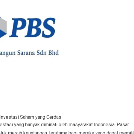
Investasi Saham yang Cerdas
estasi yang banyak diminati oleh masyarakat Indonesia. Pasar
uk meraih keuntungan, terutama bagi mereka yang dapat memili