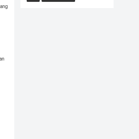
yang
an