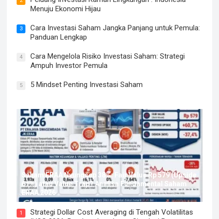
2
Menuju Ekonomi Hijau
Cara Investasi Saham Jangka Panjang untuk Pemula:
3
Panduan Lengkap
Cara Mengelola Risiko Investasi Saham: Strategi
4
Ampuh Investor Pemula
5 Mindset Penting Investasi Saham
5
Saham ERAA Nyungsep 38%: Fair Value Rp 579 (Upside
61%) atau Value Trap? Analisa Fundamental Saham
ERAA 2026
Strategi Dollar Cost Averaging di Tengah Volatilitas
1