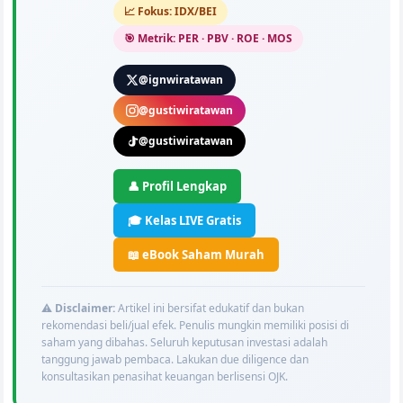
📈 Fokus: IDX/BEI
🎯 Metrik: PER · PBV · ROE · MOS
@ignwiratawan
@gustiwiratawan
@gustiwiratawan
👤 Profil Lengkap
🎓 Kelas LIVE Gratis
📖 eBook Saham Murah
⚠️
Disclaimer:
Artikel ini bersifat edukatif dan bukan
rekomendasi beli/jual efek. Penulis mungkin memiliki posisi di
saham yang dibahas. Seluruh keputusan investasi adalah
tanggung jawab pembaca. Lakukan due diligence dan
konsultasikan penasihat keuangan berlisensi OJK.