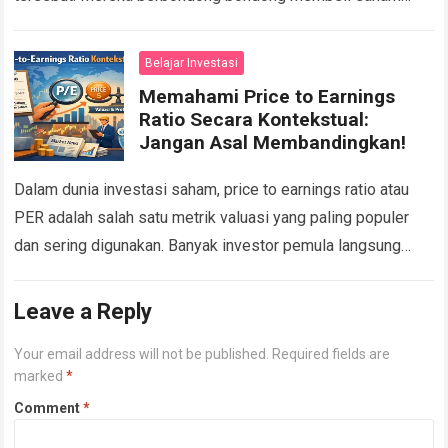
dengan Return on Equity (ROE) di atas 20 persen tanpa…
Read more
Belajar Investasi
Memahami Price to Earnings
Ratio Secara Kontekstual:
Jangan Asal Membandingkan!
Dalam dunia investasi saham, price to earnings ratio atau
PER adalah salah satu metrik valuasi yang paling populer
dan sering digunakan. Banyak investor pemula langsung
menyimpulkan bahwa saham dengan PER…
Read more
Leave a Reply
Your email address will not be published.
Required fields are
marked
*
Comment
*