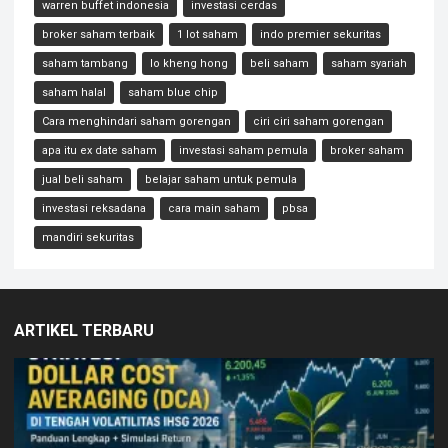
warren buffet indonesia
investasi cerdas
broker saham terbaik
1 lot saham
indo premier sekuritas
saham tambang
lo kheng hong
beli saham
saham syariah
saham halal
saham blue chip
Cara menghindari saham gorengan
ciri ciri saham gorengan
apa itu ex date saham
investasi saham pemula
broker saham
jual beli saham
belajar saham untuk pemula
investasi reksadana
cara main saham
pbsa
mandiri sekuritas
ARTIKEL TERBARU