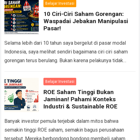
Belajar Investasi
10 Ciri-Ciri Saham Gorengan:
Waspadai Jebakan Manipulasi
Pasar!
Selama lebih dari 10 tahun saya bergelut di pasar modal
Indonesia, saya melihat sendiri bagaimana ciri ciri saham
gorengan terus berulang. Bukan karena pelakunya tidak
pernah ditangkap, tetapi karena selalu…
Read more
Belajar Investasi
ROE Saham Tinggi Bukan
Jaminan! Pahami Konteks
Industri & Sustainable ROE
Banyak investor pemula terjebak dalam mitos bahwa
semakin tinggi ROE saham, semakin bagus perusahaan
tersebut. Mereka berbondong bondong membeli saham