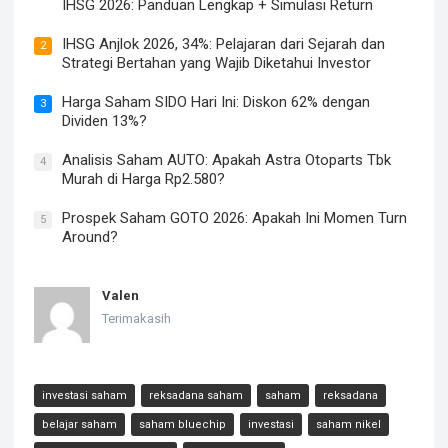
IHSG 2026: Panduan Lengkap + Simulasi Return
IHSG Anjlok 2026, 34%: Pelajaran dari Sejarah dan
2
Strategi Bertahan yang Wajib Diketahui Investor
Harga Saham SIDO Hari Ini: Diskon 62% dengan
3
Dividen 13%?
Analisis Saham AUTO: Apakah Astra Otoparts Tbk
4
Murah di Harga Rp2.580?
Prospek Saham GOTO 2026: Apakah Ini Momen Turn
5
Around?
Valen
Terimakasih
investasi saham
reksadana saham
saham
reksadana
belajar saham
saham bluechip
investasi
saham nikel