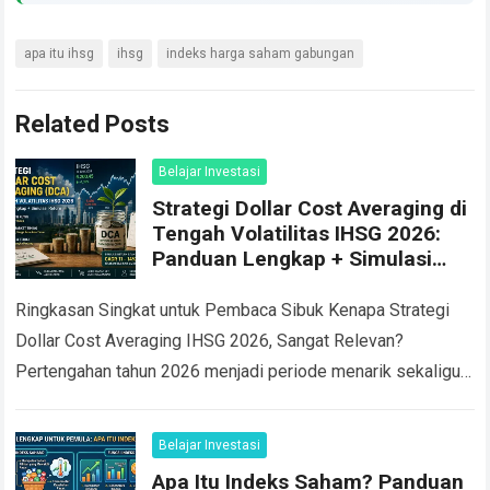
apa itu ihsg
ihsg
indeks harga saham gabungan
Related Posts
Belajar Investasi
Strategi Dollar Cost Averaging di
Tengah Volatilitas IHSG 2026:
Panduan Lengkap + Simulasi
Return
Ringkasan Singkat untuk Pembaca Sibuk Kenapa Strategi
Dollar Cost Averaging IHSG 2026, Sangat Relevan?
Pertengahan tahun 2026 menjadi periode menarik sekaligus
menantang bagi investor saham Indonesia. Pada 8 Juni
2026,…
Read more
Belajar Investasi
Apa Itu Indeks Saham? Panduan