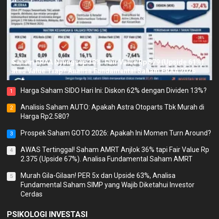
Saham ERAA Nyungsep 38%: Fair Value Rp 579 (Upside 61%)
atau Value Trap? Analisa Fundamental Saham ERAA 2026
Harga Saham SIDO Hari Ini: Diskon 62% dengan Dividen 13%?
1
Analisis Saham AUTO: Apakah Astra Otoparts Tbk Murah di
2
Harga Rp2.580?
Prospek Saham GOTO 2026: Apakah Ini Momen Turn Around?
3
AWAS Tertinggal! Saham AMRT Anjlok 36% tapi Fair Value Rp
4
2.375 (Upside 67%). Analisa Fundamental Saham AMRT
Murah Gila-Gilaan! PER 5x dan Upside 63%, Analisa
5
Fundamental Saham SIMP yang Wajib Diketahui Investor
Cerdas
PSIKOLOGI INVESTASI