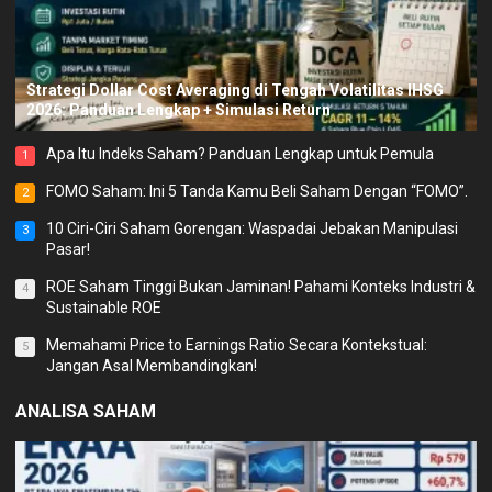
Strategi Dollar Cost Averaging di Tengah Volatilitas IHSG
2026: Panduan Lengkap + Simulasi Return
Apa Itu Indeks Saham? Panduan Lengkap untuk Pemula
1
FOMO Saham: Ini 5 Tanda Kamu Beli Saham Dengan “FOMO”.
2
10 Ciri-Ciri Saham Gorengan: Waspadai Jebakan Manipulasi
3
Pasar!
ROE Saham Tinggi Bukan Jaminan! Pahami Konteks Industri &
4
Sustainable ROE
Memahami Price to Earnings Ratio Secara Kontekstual:
5
Jangan Asal Membandingkan!
ANALISA SAHAM