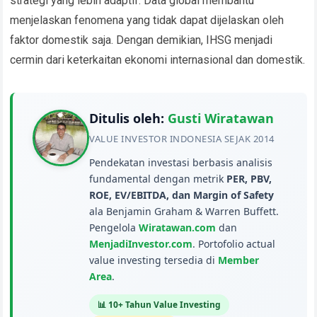
strategi yang lebih adaptif. Data global membantu
menjelaskan fenomena yang tidak dapat dijelaskan oleh
faktor domestik saja. Dengan demikian, IHSG menjadi
cermin dari keterkaitan ekonomi internasional dan domestik.
Ditulis oleh:
Gusti Wiratawan
VALUE INVESTOR INDONESIA SEJAK 2014
Pendekatan investasi berbasis analisis
fundamental dengan metrik
PER, PBV,
ROE, EV/EBITDA, dan Margin of Safety
ala Benjamin Graham & Warren Buffett.
Pengelola
Wiratawan.com
dan
MenjadiInvestor.com
. Portofolio actual
value investing tersedia di
Member
Area
.
📊 10+ Tahun Value Investing