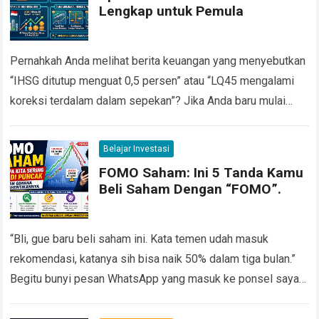
Lengkap untuk Pemula
Pernahkah Anda melihat berita keuangan yang menyebutkan
“IHSG ditutup menguat 0,5 persen” atau “LQ45 mengalami
koreksi terdalam dalam sepekan”? Jika Anda baru mulai
belajar investasi saham, istilah istilah seperti ini…
Read more
Belajar Investasi
FOMO Saham: Ini 5 Tanda Kamu
Beli Saham Dengan “FOMO”.
“Bli, gue baru beli saham ini. Kata temen udah masuk
rekomendasi, katanya sih bisa naik 50% dalam tiga bulan.”
Begitu bunyi pesan WhatsApp yang masuk ke ponsel saya
suatu siang…
Read more