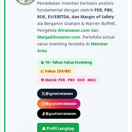
Pendekatan investasi berbasis analisis
fundamental dengan metrik
PER, PBV,
ROE, EV/EBITDA, dan Margin of Safety
ala Benjamin Graham & Warren Buffett.
Pengelola
Wiratawan.com
dan
MenjadiInvestor.com
. Portofolio actual
value investing tersedia di
Member
Area
.
📊 10+ Tahun Value Investing
📈 Fokus: IDX/BEI
🎯 Metrik: PER · PBV · ROE · MOS
@ignwiratawan
@gustiwiratawan
@gustiwiratawan
👤 Profil Lengkap