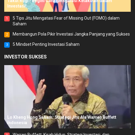
Takut Rugi? Begini Cara Mengatasi Ketakutan dalam
Investasi!
5 Tips Jitu Mengatasi Fear of Missing Out (FOMO) dalam
1
Saham
Membangun Pola Pikir Investasi Jangka Panjang yang Sukses
2
5 Mindset Penting Investasi Saham
3
INVESTOR SUKSES
Lo Kheng Hong Saham: Strategi Jitu Ala Warren Buffett
Indonesia
Warren Buffett: Kisah Hidup, Strategi Investasi, dan