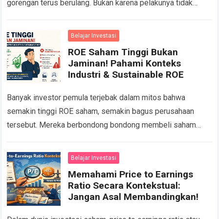
gorengan terus berulang. Bukan karena pelakunya tidak
pernah ditangkap, tetapi karena selalu…
Read more
Belajar Investasi
ROE Saham Tinggi Bukan
Jaminan! Pahami Konteks
Industri & Sustainable ROE
Banyak investor pemula terjebak dalam mitos bahwa
semakin tinggi ROE saham, semakin bagus perusahaan
tersebut. Mereka berbondong bondong membeli saham
dengan Return on Equity (ROE) di atas 20 persen tanpa…
Read more
Belajar Investasi
Memahami Price to Earnings
Ratio Secara Kontekstual:
Jangan Asal Membandingkan!