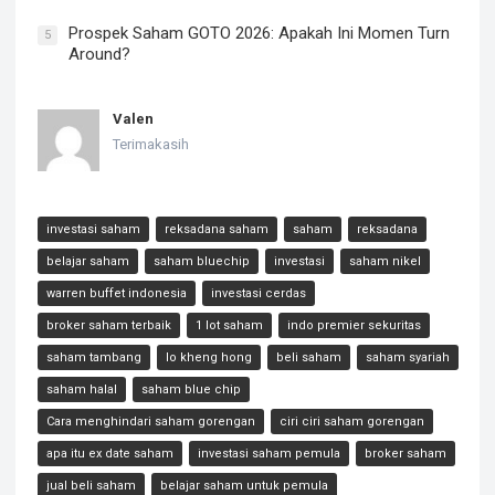
Prospek Saham GOTO 2026: Apakah Ini Momen Turn
5
Around?
Valen
Terimakasih
investasi saham
reksadana saham
saham
reksadana
belajar saham
saham bluechip
investasi
saham nikel
warren buffet indonesia
investasi cerdas
broker saham terbaik
1 lot saham
indo premier sekuritas
saham tambang
lo kheng hong
beli saham
saham syariah
saham halal
saham blue chip
Cara menghindari saham gorengan
ciri ciri saham gorengan
apa itu ex date saham
investasi saham pemula
broker saham
jual beli saham
belajar saham untuk pemula