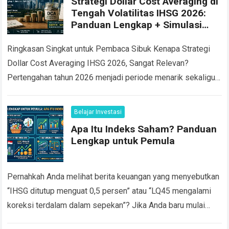
Strategi Dollar Cost Averaging di
Tengah Volatilitas IHSG 2026:
Panduan Lengkap + Simulasi
Return
Ringkasan Singkat untuk Pembaca Sibuk Kenapa Strategi
Dollar Cost Averaging IHSG 2026, Sangat Relevan?
Pertengahan tahun 2026 menjadi periode menarik sekaligus
menantang bagi investor saham Indonesia. Pada 8 Juni
2026,…
Read more
Belajar Investasi
Apa Itu Indeks Saham? Panduan
Lengkap untuk Pemula
Pernahkah Anda melihat berita keuangan yang menyebutkan
“IHSG ditutup menguat 0,5 persen” atau “LQ45 mengalami
koreksi terdalam dalam sepekan”? Jika Anda baru mulai
belajar investasi saham, istilah istilah seperti ini…
Read more