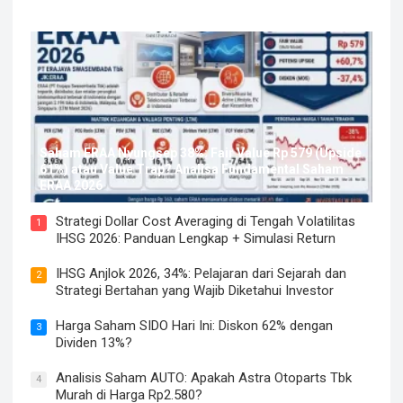
Saham ERAA Nyungsep 38%: Fair Value Rp 579 (Upside
61%) atau Value Trap? Analisa Fundamental Saham
ERAA 2026
Strategi Dollar Cost Averaging di Tengah Volatilitas
1
IHSG 2026: Panduan Lengkap + Simulasi Return
IHSG Anjlok 2026, 34%: Pelajaran dari Sejarah dan
2
Strategi Bertahan yang Wajib Diketahui Investor
Harga Saham SIDO Hari Ini: Diskon 62% dengan
3
Dividen 13%?
Analisis Saham AUTO: Apakah Astra Otoparts Tbk
4
Murah di Harga Rp2.580?