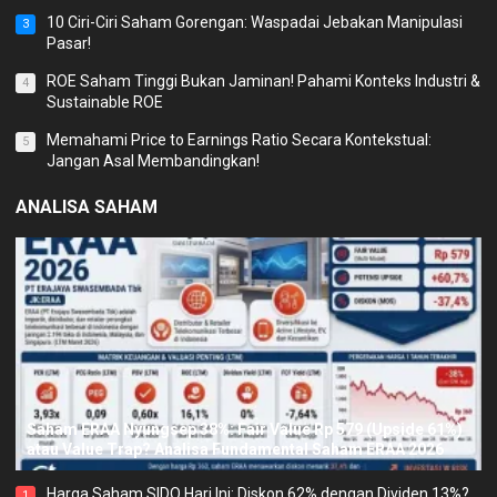
10 Ciri-Ciri Saham Gorengan: Waspadai Jebakan Manipulasi
3
Pasar!
ROE Saham Tinggi Bukan Jaminan! Pahami Konteks Industri &
4
Sustainable ROE
Memahami Price to Earnings Ratio Secara Kontekstual:
5
Jangan Asal Membandingkan!
ANALISA SAHAM
Saham ERAA Nyungsep 38%: Fair Value Rp 579 (Upside 61%)
atau Value Trap? Analisa Fundamental Saham ERAA 2026
Harga Saham SIDO Hari Ini: Diskon 62% dengan Dividen 13%?
1