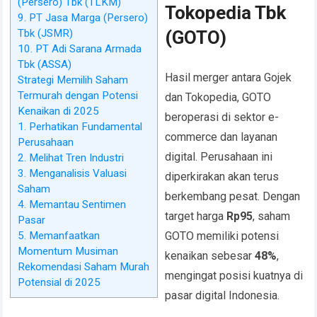
(Persero) Tbk (TLKM)
Tokopedia Tbk
9. PT Jasa Marga (Persero)
Tbk (JSMR)
(GOTO)
10. PT Adi Sarana Armada
Tbk (ASSA)
Hasil merger antara Gojek
Strategi Memilih Saham
Termurah dengan Potensi
dan Tokopedia, GOTO
Kenaikan di 2025
beroperasi di sektor e-
1. Perhatikan Fundamental
commerce dan layanan
Perusahaan
digital. Perusahaan ini
2. Melihat Tren Industri
3. Menganalisis Valuasi
diperkirakan akan terus
Saham
berkembang pesat. Dengan
4. Memantau Sentimen
target harga
Rp95
, saham
Pasar
5. Memanfaatkan
GOTO memiliki potensi
Momentum Musiman
kenaikan sebesar
48%
,
Rekomendasi Saham Murah
mengingat posisi kuatnya di
Potensial di 2025
pasar digital Indonesia.