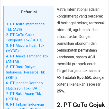
Astra International adalah
Daftar Isi
konglomerat yang bergerak
di berbagai sektor, termasuk
1. PT Astra International
Tbk (ASII)
otomotif, agribisnis, dan
2. PT GoTo Gojek
infrastruktur. Dengan
Tokopedia Tbk (GOTO)
pemulihan ekonomi dan
3. PT Mayora Indah Tbk
peningkatan permintaan
(MYOR)
4. PT Aneka Tambang Tbk
kendaraan, saham ASII
(ANTM)
memiliki prospek cerah.
5. PT Bank Rakyat
Target harga untuk saham
Indonesia (Persero) Tbk
ASII adalah
Rp5.650
, dengan
(BBRI)
6. PT Indosat Ooredoo
potensi kenaikan sebesar
Hutchison Tbk (ISAT)
25%
.
7. PT Bukit Asam Tbk
(PTBA)
2. PT GoTo Gojek
8. PT Telkom Indonesia