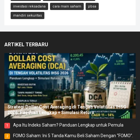
investasi reksadana
cara main saham
pbsa
mandiri sekuritas
ARTIKEL TERBARU
Strategi Dollar Cost Averaging di Tengah Volatilitas IHSG
2026: Panduan Lengkap + Simulasi Return
Apa Itu Indeks Saham? Panduan Lengkap untuk Pemula
1
FOMO Saham: Ini 5 Tanda Kamu Beli Saham Dengan “FOMO”.
2