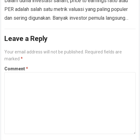
Dalam dunia investasi saham, price to earnings ratio atau
PER adalah salah satu metrik valuasi yang paling populer
dan sering digunakan. Banyak investor pemula langsung
menyimpulkan bahwa saham dengan PER…
Read more
Leave a Reply
Your email address will not be published.
Required fields are
marked
*
Comment
*